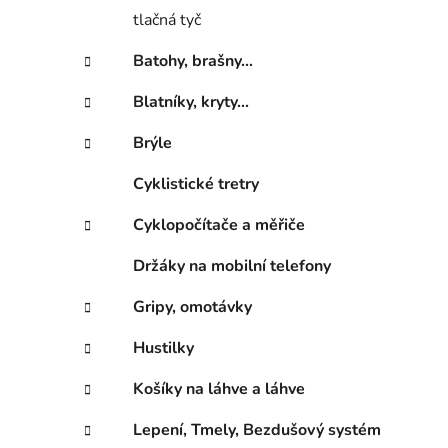
p
tlačná tyč
a
n
Batohy, brašny...
e
Blatníky, kryty...
l
Brýle
Cyklistické tretry
Cyklopočítače a měřiče
Držáky na mobilní telefony
Gripy, omotávky
Hustilky
Košíky na láhve a láhve
Lepení, Tmely, Bezdušový systém