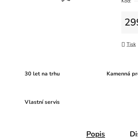
5
Kód:
hvězdič
29
Měrná
Tisk
30 let na trhu
Kamenná pr
Vlastní servis
Popis
Di