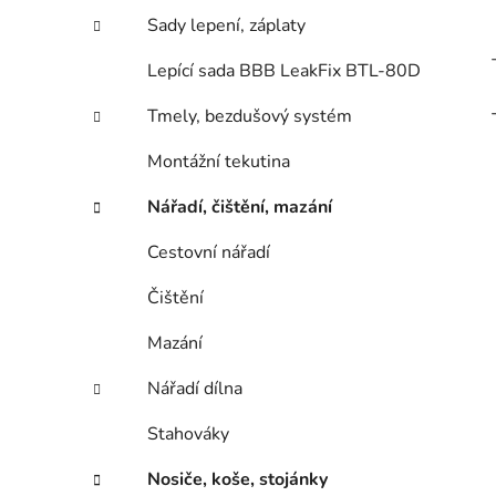
Sady lepení, záplaty
Lepící sada BBB LeakFix BTL-80D
Tmely, bezdušový systém
Montážní tekutina
Nářadí, čištění, mazání
Cestovní nářadí
Čištění
Mazání
Nářadí dílna
Stahováky
Nosiče, koše, stojánky