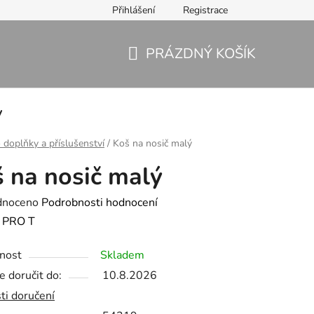
Přihlášení
Registrace
PRÁZDNÝ KOŠÍK
NÁKUPNÍ
KOŠÍK
y
 doplňky a příslušenství
/
Koš na nosič malý
 na nosič malý
né
dnoceno
Podrobnosti hodnocení
ení
:
PRO T
tu
nost
Skladem
 doručit do:
10.8.2026
ti doručení