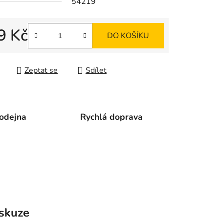
54219
ek.
9 Kč
DO KOŠÍKU
 cena:
Zeptat se
Sdílet
odejna
Rychlá doprava
skuze