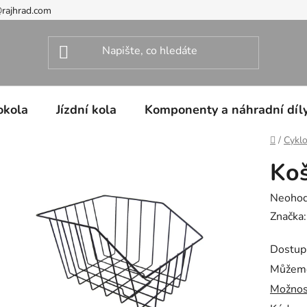
@rajhrad.com
okola
Jízdní kola
Komponenty a náhradní díl
Domů
/
Cyklo
Koš
Průměr
Neoho
hodnoc
Značka
produk
Dostup
je
Můžeme
0,0
Možnos
z