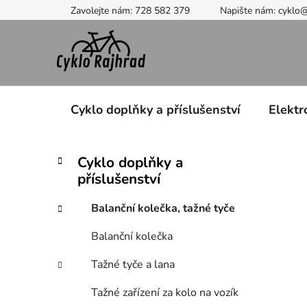
Přejít
Zavolejte nám: 728 582 379
Napište nám: cyklo
na
obsah
Cyklo doplňky a příslušenství
Elektr
P
K
Přeskočit
Cyklo doplňky a
a
kategorie
o
příslušenství
t
s
e
t
Balanční kolečka, tažné tyče
g
r
o
Balanční kolečka
a
r
i
n
Tažné tyče a lana
e
n
Tažné zařízení za kolo na vozík
í