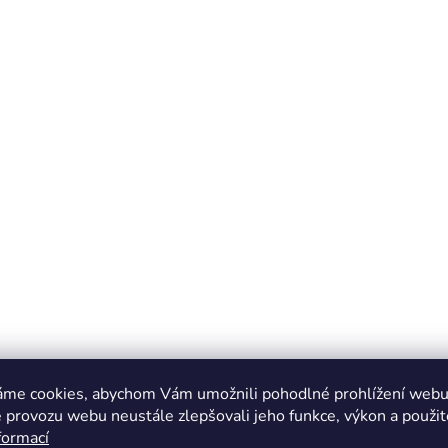
áme cookies, abychom Vám umožnili pohodlné prohlížení webu 
 provozu webu neustále zlepšovali jeho funkce, výkon a použit
formací