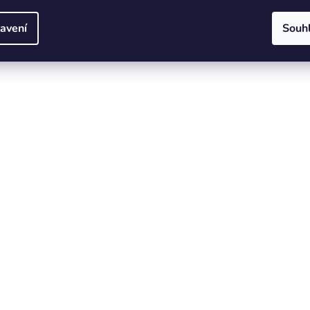
avení
Souh