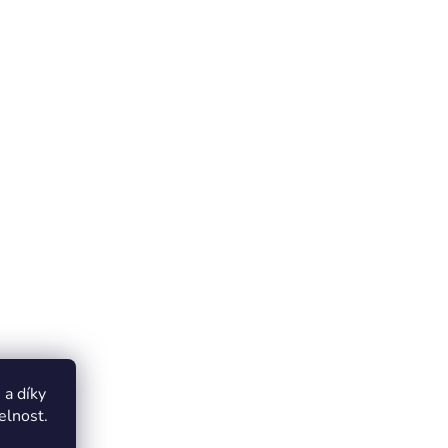
a díky
elnost.