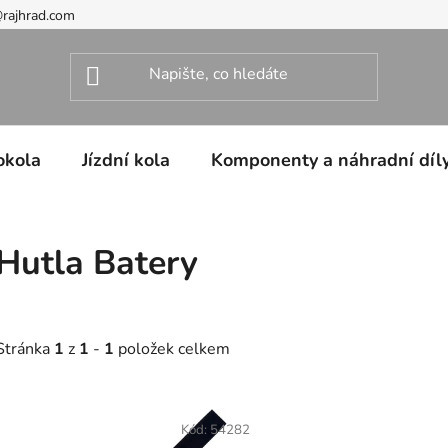
@rajhrad.com
okola
Jízdní kola
Komponenty a náhradní díl
Hutla Batery
Stránka
1
z
1
-
1
položek celkem
V
ý
Kód:
54282