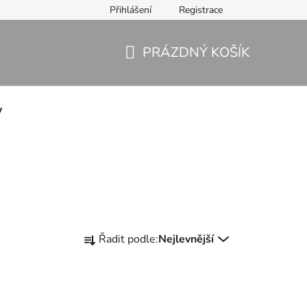
Přihlášení
Registrace
PRÁZDNÝ KOŠÍK
NÁKUPNÍ
KOŠÍK
y
Ř
Řadit podle:
Nejlevnější
a
z
e
n