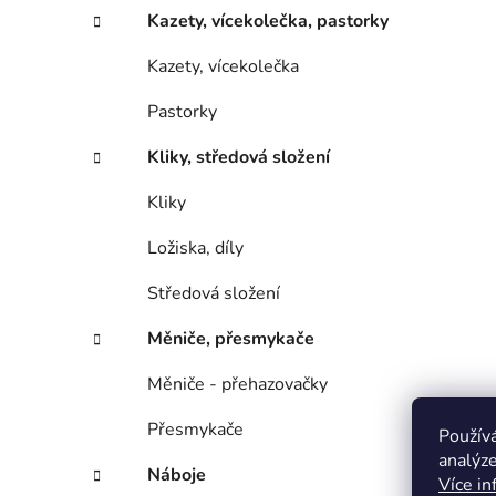
Kazety, vícekolečka, pastorky
Kazety, vícekolečka
Pastorky
Kliky, středová složení
Kliky
Ložiska, díly
Středová složení
Měniče, přesmykače
Měniče - přehazovačky
Přesmykače
Použív
analýze
Náboje
Více in