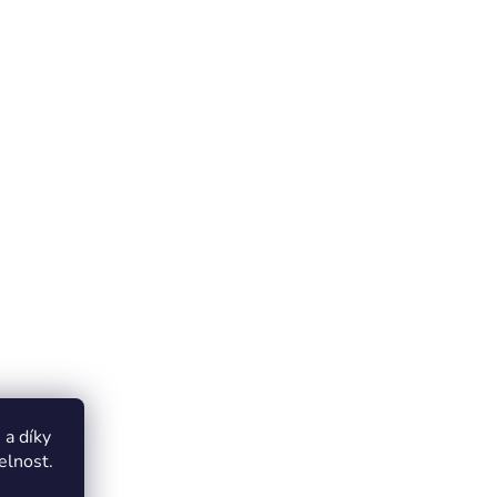
a díky
elnost.