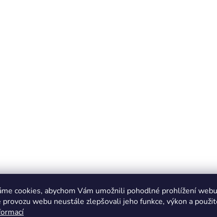
áme cookies, abychom Vám umožnili pohodlné prohlížení webu 
 provozu webu neustále zlepšovali jeho funkce, výkon a použit
formací