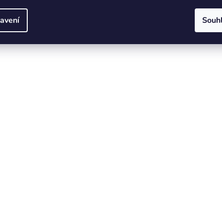
avení
Souh