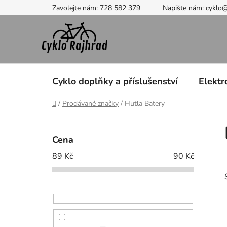
Přejít
Zavolejte nám: 728 582 379
Napište nám: cyklo
na
obsah
Cyklo doplňky a příslušenství
Elektr
Domů
/
Prodávané značky
/
Hutla Batery
P
o
Cena
s
89
Kč
90
Kč
t
r
a
n
n
í