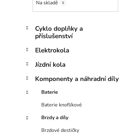
Na skladě
1
p
i
a
n
K
Přeskočit
Cyklo doplňky a
e
a
kategorie
příslušenství
t
l
e
Elektrokola
g
o
Jízdní kola
r
i
Komponenty a náhradní díly
e
Baterie
Baterie knoflíkové
Brzdy a díly
Brzdové destičky