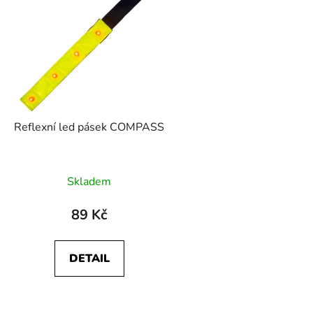
p
s
p
r
o
d
Reflexní led pásek COMPASS
u
k
t
Skladem
ů
89 Kč
DETAIL