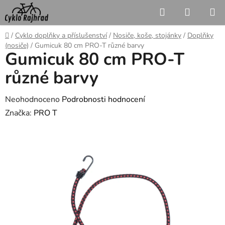
Přejít
Hledat
NÁKUP
na
KOŠÍK
obsah
Domů
/
Cyklo doplňky a příslušenství
/
Nosiče, koše, stojánky
/
Doplňky
(nosiče)
/
Gumicuk 80 cm PRO-T různé barvy
Gumicuk 80 cm PRO-T
různé barvy
Průměrné
Neohodnoceno
Podrobnosti hodnocení
hodnocení
Značka:
PRO T
produktu
je
0,0
z
5
hvězdiček.