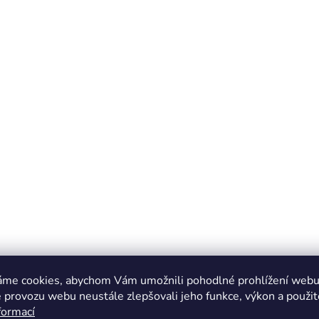
áme cookies, abychom Vám umožnili pohodlné prohlížení webu 
 provozu webu neustále zlepšovali jeho funkce, výkon a použit
formací