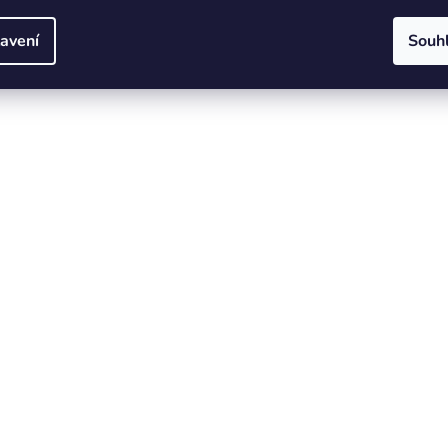
avení
Souh