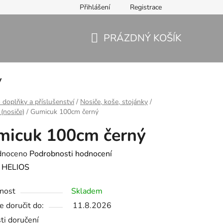
Přihlášení
Registrace
PRÁZDNÝ KOŠÍK
NÁKUPNÍ
KOŠÍK
y
 doplňky a příslušenství
/
Nosiče, koše, stojánky
/
(nosiče)
/
Gumicuk 100cm černý
micuk 100cm černý
né
dnoceno
Podrobnosti hodnocení
ení
:
HELIOS
tu
nost
Skladem
 doručit do:
11.8.2026
ti doručení