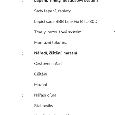
Lepení, Tmely, Bezdušový systém
Sady lepení, záplaty
Lepící sada BBB LeakFix BTL-80D
Tmely, bezdušový systém
Montážní tekutina
Nářadí, čištění, mazání
Cestovní nářadí
Čištění
Mazání
Nářadí dílna
Stahováky