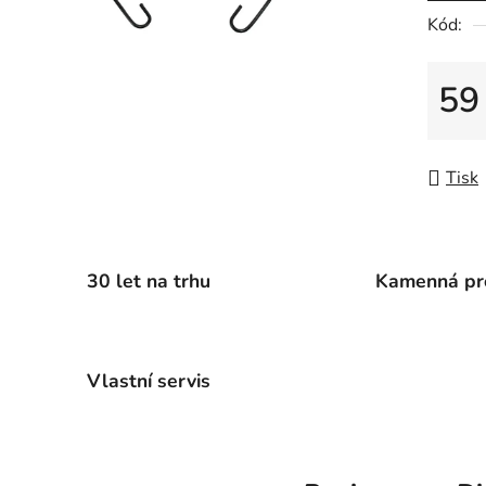
5
Kód:
hvězdič
59
Měrná
Tisk
30 let na trhu
Kamenná pr
Vlastní servis