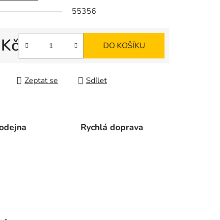
55356
ek.
 Kč
DO KOŠÍKU
 cena:
Zeptat se
Sdílet
odejna
Rychlá doprava