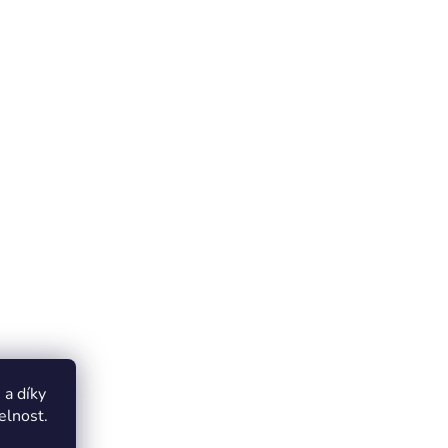
a díky
elnost.