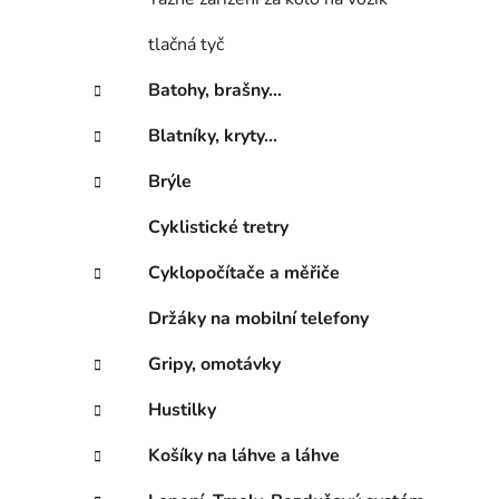
í
p
tlačná tyč
a
n
Batohy, brašny...
e
Blatníky, kryty...
l
Brýle
Cyklistické tretry
Cyklopočítače a měřiče
Držáky na mobilní telefony
Gripy, omotávky
Hustilky
Košíky na láhve a láhve