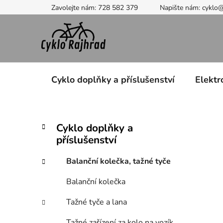
Přejít
Zavolejte nám: 728 582 379
Napište nám: cyklo
na
obsah
Cyklo doplňky a příslušenství
Elektr
P
K
Přeskočit
Cyklo doplňky a
a
kategorie
o
příslušenství
t
s
e
t
Balanční kolečka, tažné tyče
g
r
o
Balanční kolečka
a
r
i
n
Tažné tyče a lana
e
n
Tažné zařízení za kolo na vozík