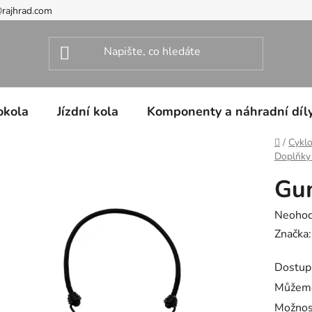
@rajhrad.com
okola
Jízdní kola
Komponenty a náhradní díl
Domů
/
Cyklo
Doplňky 
Gu
Průměr
Neoho
hodnoc
Značka
produk
Dostup
je
Můžeme
0,0
Možnos
z