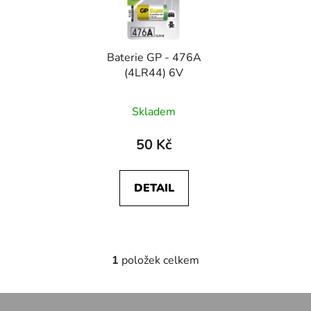
s
r
p
o
r
d
Baterie GP - 476A
o
u
(4LR44) 6V
d
k
u
t
Skladem
k
ů
t
50 Kč
ů
DETAIL
1
položek celkem
O
v
l
Z