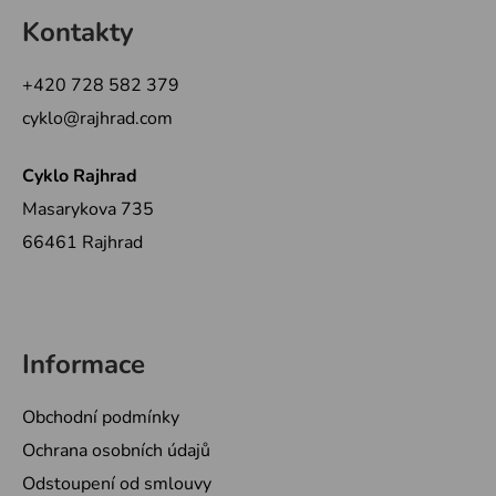
á
á
d
Kontakty
p
a
a
c
+420 728 582 379
t
í
cyklo@rajhrad.com
p
í
r
v
Cyklo Rajhrad
k
Masarykova 735
y
66461 Rajhrad
v
ý
p
i
s
Informace
u
Obchodní podmínky
Ochrana osobních údajů
Odstoupení od smlouvy