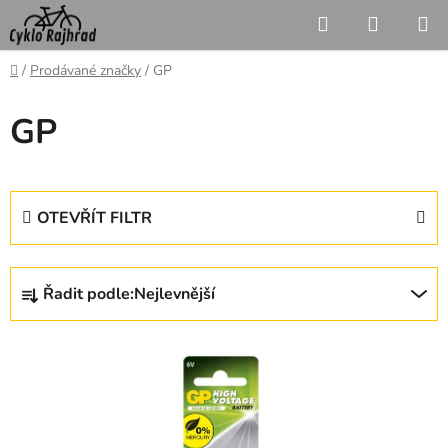
Přejít
Hledat
NÁKUP
na
KOŠÍK
obsah
Domů
/
Prodávané značky
/
GP
GP
OTEVŘÍT FILTR
Ř
Řadit podle:
Nejlevnější
a
z
V
e
ý
n
p
í
i
p