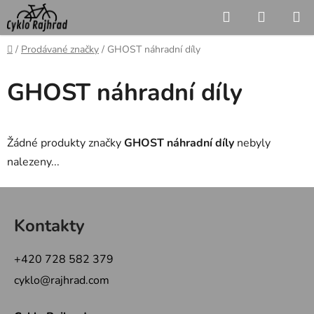
Přejít
Hledat
NÁKUP
na
KOŠÍK
obsah
Domů
/
Prodávané značky
/
GHOST náhradní díly
GHOST náhradní díly
Žádné produkty značky
GHOST náhradní díly
nebyly
nalezeny...
Z
á
Kontakty
p
a
+420 728 582 379
t
cyklo@rajhrad.com
í