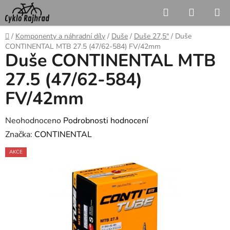
Přejít
Hledat
NÁKUP
na
KOŠÍK
obsah
Domů
/
Komponenty a náhradní díly
/
Duše
/
Duše 27,5"
/
Duše
CONTINENTAL MTB 27.5 (47/62-584) FV/42mm
Duše CONTINENTAL MTB
27.5 (47/62-584)
FV/42mm
Průměrné
Neohodnoceno
Podrobnosti hodnocení
hodnocení
Značka:
CONTINENTAL
produktu
AKCE
je
0,0
z
5
hvězdiček.