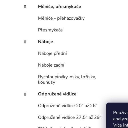
Měniče, přesmykače
Měniče - přehazovačky
Přesmykače
Náboje
Náboje přední
Náboje zadní
Rychloupínáky, osky, ložiska,
kounusy
Odpružené vidlice
Odpružené vidlice 20" až 26"
Použív
Odpružené vidlice 27,5" až 29"
analýze
Více in