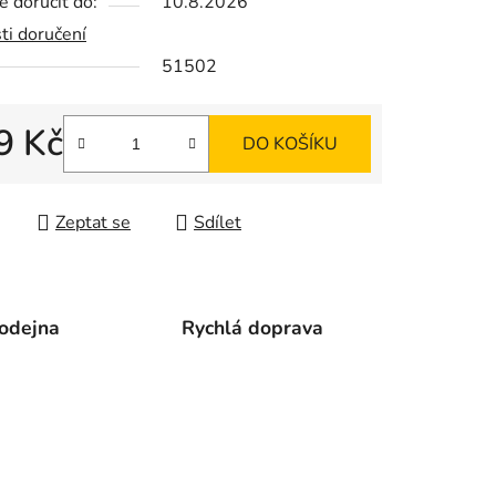
 doručit do:
10.8.2026
ti doručení
51502
ek.
9 Kč
DO KOŠÍKU
 cena:
Zeptat se
Sdílet
odejna
Rychlá doprava