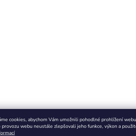
áme cookies, abychom Vám umožnili pohodlné prohlížení webu 
 provozu webu neustále zlepšovali jeho funkce, výkon a použit
formací