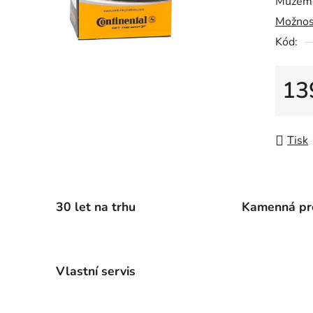
Můžeme
0,0
Možnos
z
5
Kód:
hvězdič
13
Měrná
Tisk
30 let na trhu
Kamenná pr
Vlastní servis