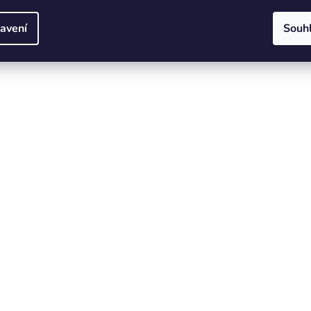
avení
Souh