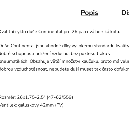
Popis
Di
Kvalitní cyklo duše Continental pro 26 palcová horská kola.
Duše Continental jsou vhodné díky vysokému standardu kvality
dobré schopnosti udržení vzduchu, bez poklesu tlaku v
pneumatikách. Obsahuje větší množství kaučuku, proto má vel
dobrou vzduchotěsnost, nebudete duši muset tak často dofuko
Rozměr: 26x1,75-2,5" (47-62/559)
Ventilek: galuskový 42mm (FV)