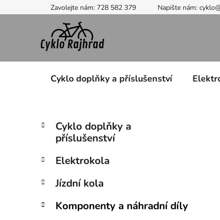
Přejít
Zavolejte nám: 728 582 379
Napište nám: cyklo
na
obsah
Cyklo doplňky a příslušenství
Elektr
P
K
Přeskočit
Cyklo doplňky a
a
kategorie
o
příslušenství
t
s
e
t
Elektrokola
g
r
o
Jízdní kola
a
r
i
n
Komponenty a náhradní díly
e
n