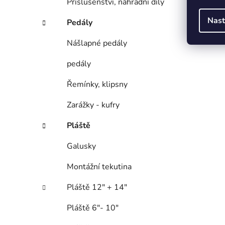
Příslušenství, náhradní díly
Nast
Pedály
Nášlapné pedály
pedály
Řemínky, klipsny
Zarážky - kufry
Pláště
Galusky
Montážní tekutina
Pláště 12" + 14"
Pláště 6"- 10"