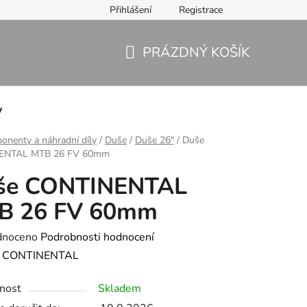
Přihlášení
Registrace
PRÁZDNÝ KOŠÍK
NÁKUPNÍ
KOŠÍK
y
nenty a náhradní díly
/
Duše
/
Duše 26"
/
Duše
ENTAL MTB 26 FV 60mm
še CONTINENTAL
B 26 FV 60mm
né
dnoceno
Podrobnosti hodnocení
ení
:
CONTINENTAL
tu
nost
Skladem