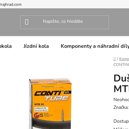
@rajhrad.com
okola
Jízdní kola
Komponenty a náhradní díl
Domů
/
Kompo
CONTIN
Du
MT
Průměr
Neoho
hodnoc
Značka
produk
Dostup
je