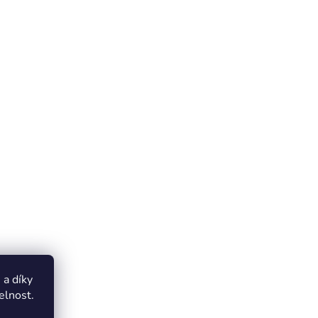
a díky
elnost.