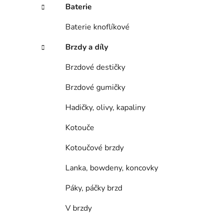
í
Baterie
p
a
Baterie knoflíkové
n
Brzdy a díly
e
l
Brzdové destičky
Brzdové gumičky
Hadičky, olivy, kapaliny
Kotouče
Kotoučové brzdy
Lanka, bowdeny, koncovky
Páky, páčky brzd
V brzdy