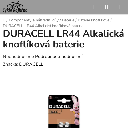
Přejít
Hledat
NÁKUP
na
KOŠÍK
obsah
Domů
/
Komponenty a náhradní díly
/
Baterie
/
Baterie knoflíkové
/
DURACELL LR44 Alkalická knoflíková baterie
DURACELL LR44 Alkalická
knoflíková baterie
Průměrné
Neohodnoceno
Podrobnosti hodnocení
hodnocení
Značka:
DURACELL
produktu
je
0,0
z
5
hvězdiček.