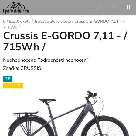
Přejít
Hledat
NÁKUP
na
KOŠÍK
obsah
Domů
/
Elektrokola
/
Treková elektrokola
/
Crussis E-GORDO 7,11 - /
715Wh /
Crussis E-GORDO 7,11 - /
715Wh /
Průměrné
Neohodnoceno
Podrobnosti hodnocení
hodnocení
Značka:
CRUSSIS
produktu
TIP
je
VÝPRODEJ
0,0
z
5
hvězdiček.