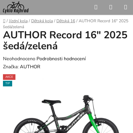
Přejít
Hledat
NÁKUP
na
KOŠÍK
obsah
Domů
/
Jízdní kola
/
Dětská kola
/
Dětská 16
/
AUTHOR Record 16" 2025
šedá/zelená
AUTHOR Record 16" 2025
šedá/zelená
Průměrné
Neohodnoceno
Podrobnosti hodnocení
hodnocení
Značka:
AUTHOR
produktu
AKCE
je
TIP
0,0
z
5
hvězdiček.