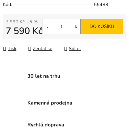
Kód:
55488
7 990 Kč
–5 %
DO KOŠÍKU
7 590 Kč
Měrná cena:
Tisk
Zeptat se
Sdílet
30 let na trhu
Kamenná prodejna
Rychlá doprava