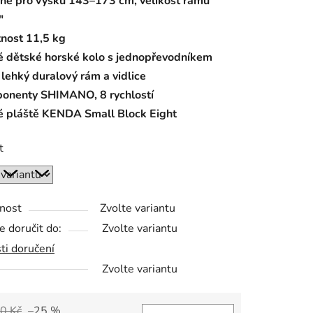
né pro výšku 143–173 cm, velikost rámu
"
nost 11,5 kg
é dětské horské kolo s jednopřevodníkem
ek.
lehký duralový rám a vidlice
onenty SHIMANO, 8 rychlostí
é pláště KENDA Small Block Eight
t
nost
Zvolte variantu
 doručit do:
Zvolte variantu
ti doručení
Zvolte variantu
0 Kč
–25 %