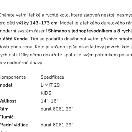
Sháníte velmi lehké a rychlé kolo, které zároveň nestojí nesmys
pro děti
výšky 143–173 cm
. Model je z lehkého duralového rám
moderní systém řazení
Shimano s jednopřevodníkem a 8 rych
pláště Kenda
. Tím se podařilo dosáhnout velmi příznivé hmotno
dostupnou cenu. Kolo je určeno spíše na asfaltový povrch, kde 
rychlosti. Díky němu dokážete spolu se svým potomkem posunout 
bez nadměrné únavy.
Komponenta
Specifikace
model
LIMIT 29
KIDS
Velikost
14", 16"
Rám
dural 6061 29"
Tlumič
Přední vidlice
dural 6061 29"