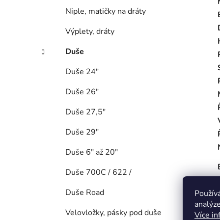
Niple, matičky na dráty
Výplety, dráty
Duše
Duše 24"
Duše 26"
Duše 27,5"
Duše 29"
Duše 6" až 20"
Duše 700C / 622 /
Duše Road
Použív
analýze
Velovložky, pásky pod duše
Více in