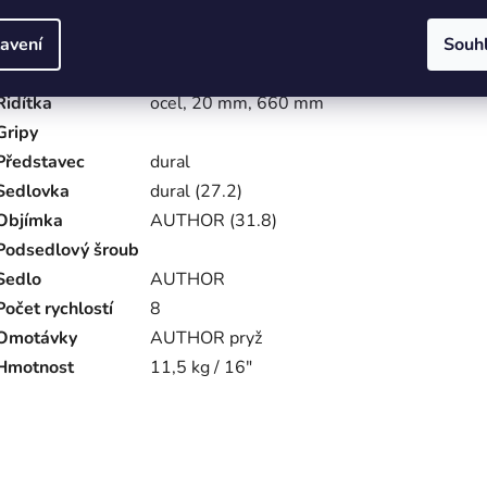
Pláště
KENDA Small Block Eight, 29" × 2.10"
Pláště
KENDA Small Block Eight, 29" × 2.10"
avení
Souh
Pedály
plast
Řidítka
ocel, 20 mm, 660 mm
Gripy
Představec
dural
Sedlovka
dural (27.2)
Objímka
AUTHOR (31.8)
Podsedlový šroub
Sedlo
AUTHOR
Počet rychlostí
8
Omotávky
AUTHOR pryž
Hmotnost
11,5 kg / 16"