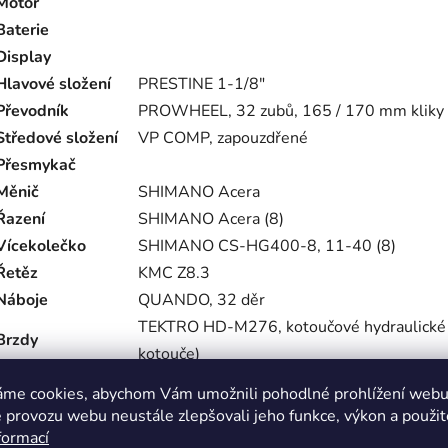
Motor
Baterie
Display
Hlavové složení
PRESTINE 1-1/8"
Převodník
PROWHEEL, 32 zubů, 165 / 170 mm kliky
Středové složení
VP COMP, zapouzdřené
Přesmykač
Měnič
SHIMANO Acera
Řazení
SHIMANO Acera (8)
Vícekolečko
SHIMANO CS-HG400-8, 11-40 (8)
Řetěz
KMC Z8.3
Náboje
QUANDO, 32 děr
TEKTRO HD-M276, kotoučové hydraulické 
Brzdy
kotouče)
Brzdové páky
TEKTRO dural
áme cookies, abychom Vám umožnili pohodlné prohlížení webu 
Ráfky
dural, 32 děr
 provozu webu neustále zlepšovali jeho funkce, výkon a použit
Paprsky
ocel černé
formací