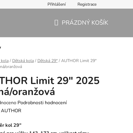
Přihlášení
Registrace
PRÁZDNÝ KOŠÍK
NÁKUPNÍ
KOŠÍK
y
í kola
/
Dětská kola
/
Dětská 29"
/
AUTHOR Limit 29"
ná/oranžová
THOR Limit 29" 2025
ná/oranžová
né
dnoceno
Podrobnosti hodnocení
ení
:
AUTHOR
tu
ěr kol 29"