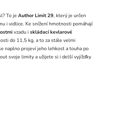
l? To je
Author Limit 29
, který je určen
u i vidlice. Ke snížení hmotnosti pomáhají
lostmi
vzadu i
skládací kevlarové
sti do 11,5 kg, a to za stále velmi
se naplno projeví jeho lehkost a touha po
svoje limity a užijete si i delší vyjížďky