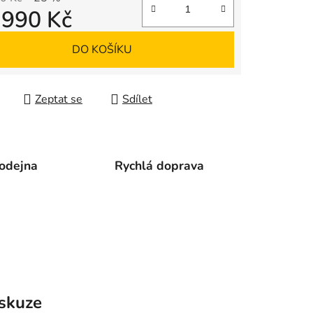
 990 Kč
 cena:
DO KOŠÍKU
Zeptat se
Sdílet
odejna
Rychlá doprava
skuze