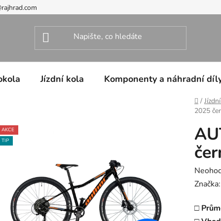
@rajhrad.com
okola
Jízdní kola
Komponenty a náhradní díl
Domů
/
Jízdn
2025 čer
AU
AKCE
TIP
čer
Průměr
Neoho
hodnoc
Značka
produk
□ Prům
je