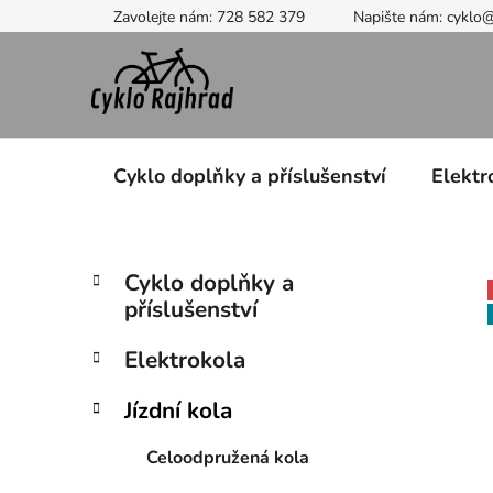
Přejít
Zavolejte nám: 728 582 379
Napište nám: cyklo
na
obsah
Cyklo doplňky a příslušenství
Elektr
P
K
Přeskočit
Cyklo doplňky a
a
kategorie
o
příslušenství
t
s
e
t
Elektrokola
g
r
o
Jízdní kola
a
r
i
n
Celoodpružená kola
e
n