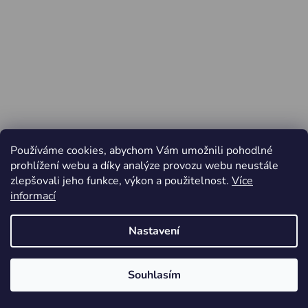
Používáme cookies, abychom Vám umožnili pohodlné
prohlížení webu a díky analýze provozu webu neustále
zlepšovali jeho funkce, výkon a použitelnost.
Více
informací
Nastavení
Vytvořil Shoptet
Souhlasím
Copyright 2026
Jiří Minařík - Cyklo Rajhrad
. Všechna
Od pátku 3.4. do pondělí 6.4.2026 ZAVŘENO
práva vyhrazena.