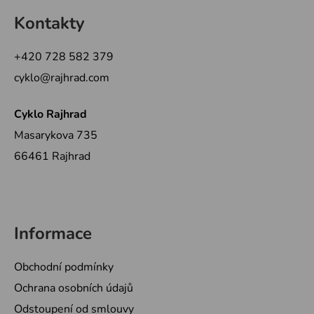
á
Kontakty
p
a
+420 728 582 379
t
cyklo@rajhrad.com
í
Cyklo Rajhrad
Masarykova 735
66461 Rajhrad
Informace
Obchodní podmínky
Ochrana osobních údajů
Odstoupení od smlouvy