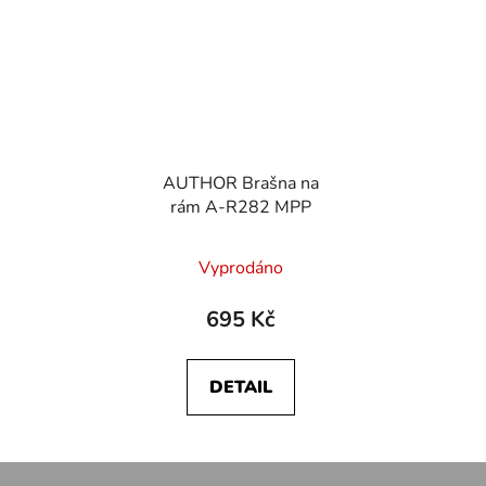
AUTHOR Brašna na
rám A-R282 MPP
Vyprodáno
695 Kč
DETAIL
Z