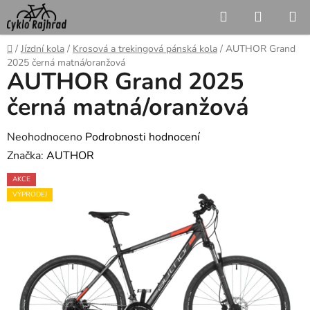
Přejít
Hledat
NÁKUP
na
KOŠÍK
obsah
Domů
/
Jízdní kola
/
Krosová a trekingová pánská kola
/
AUTHOR Grand
2025 černá matná/oranžová
AUTHOR Grand 2025
černá matná/oranžová
Průměrné
Neohodnoceno
Podrobnosti hodnocení
hodnocení
Značka:
AUTHOR
produktu
AKCE
je
VÝPRODEJ
0,0
z
5
hvězdiček.