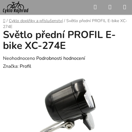
Přejít
Hledat
NÁKUP
na
KOŠÍK
obsah
Domů
/
Cyklo doplňky a příslušenství
/
Světlo přední PROFIL E-bike XC-
274E
Světlo přední PROFIL E-
bike XC-274E
Průměrné
Neohodnoceno
Podrobnosti hodnocení
hodnocení
Značka:
Profil
produktu
je
0,0
z
5
hvězdiček.