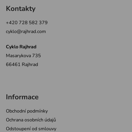
á
á
d
Kontakty
p
a
a
c
+420 728 582 379
t
í
cyklo@rajhrad.com
p
í
r
v
Cyklo Rajhrad
k
Masarykova 735
y
66461 Rajhrad
v
ý
p
i
s
Informace
u
Obchodní podmínky
Ochrana osobních údajů
Odstoupení od smlouvy