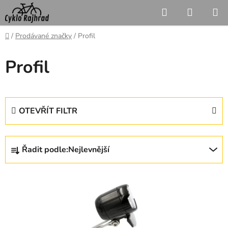
Přejít
Hledat
NÁKUP
na
KOŠÍK
obsah
Domů
/
Prodávané značky
/
Profil
Profil
OTEVŘÍT FILTR
Ř
Řadit podle:
Nejlevnější
a
z
V
e
ý
n
p
í
i
p