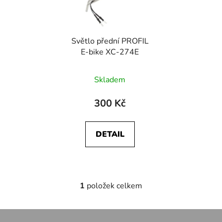
s
r
p
o
r
d
Světlo přední PROFIL
o
u
E-bike XC-274E
d
k
u
t
Skladem
k
ů
t
300 Kč
ů
DETAIL
1
položek celkem
O
v
l
Z