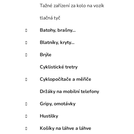
n
Tažné zařízení za kolo na vozík
í
p
tlačná tyč
a
n
Batohy, brašny...
e
Blatníky, kryty...
l
Brýle
Cyklistické tretry
Cyklopočítače a měřiče
Držáky na mobilní telefony
Gripy, omotávky
Hustilky
Košíky na láhve a láhve