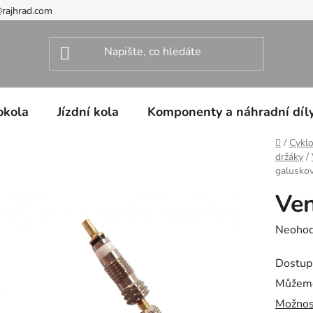
@rajhrad.com
okola
Jízdní kola
Komponenty a náhradní díl
Domů
/
Cyklo
držáky
/
galusko
Ven
Průměr
Neoho
hodnoc
Dostup
produk
Můžeme
je
Možnos
0,0