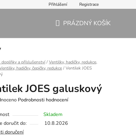
Přihlášení
Registrace
PRÁZDNÝ KOŠÍK
NÁKUPNÍ
KOŠÍK
y
 doplňky a příslušenství
/
Ventilky, hadičky, redukce,
Ventilky, hadičky, čepičky, redukce
/
Ventilek JOES
vý
tilek JOES galuskový
né
dnoceno
Podrobnosti hodnocení
ení
nost
Skladem
tu
 doručit do:
10.8.2026
ti doručení