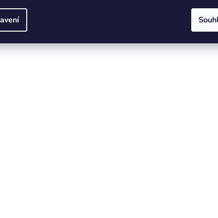
avení
Souh