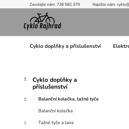
Přejít
Zavolejte nám: 728 582 379
Napište nám: cyklo
na
obsah
Cyklo doplňky a příslušenství
Elektr
P
K
Přeskočit
Cyklo doplňky a
a
kategorie
o
příslušenství
t
s
e
t
Balanční kolečka, tažné tyče
g
r
o
Balanční kolečka
a
r
i
n
Tažné tyče a lana
e