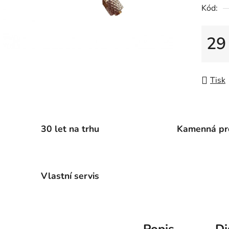
z
Kód:
5
hvězdič
29
Měrná
Tisk
30 let na trhu
Kamenná pr
Vlastní servis