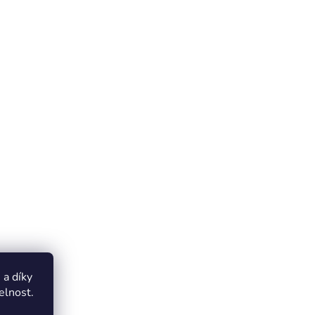
a díky
elnost.