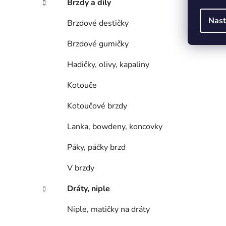
Brzdy a díly
Nast
Brzdové destičky
Brzdové gumičky
Hadičky, olivy, kapaliny
Kotouče
Kotoučové brzdy
Lanka, bowdeny, koncovky
Páky, páčky brzd
V brzdy
Dráty, niple
Niple, matičky na dráty