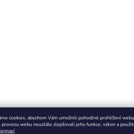
áme cookies, abychom Vám umožnili pohodlné prohlížení webu 
 provozu webu neustále zlepšovali jeho funkce, výkon a použit
formací