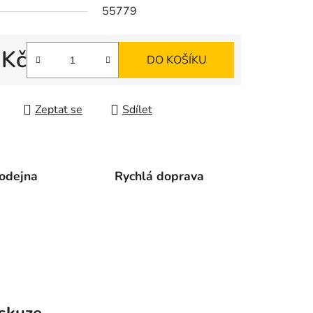
55779
ek.
 Kč
DO KOŠÍKU
 cena:
Zeptat se
Sdílet
odejna
Rychlá doprava