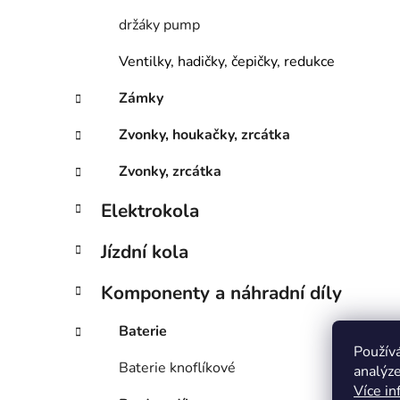
držáky pump
Ventilky, hadičky, čepičky, redukce
Zámky
Zvonky, houkačky, zrcátka
Zvonky, zrcátka
Elektrokola
Jízdní kola
Komponenty a náhradní díly
Baterie
Použív
Baterie knoflíkové
analýze
Více in