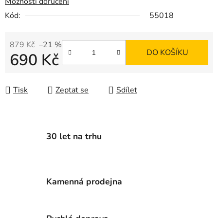
Možnosti doručení
Kód:
55018
879 Kč
–21 %
DO KOŠÍKU
690 Kč
Měrná cena:
Tisk
Zeptat se
Sdílet
30 let na trhu
Kamenná prodejna