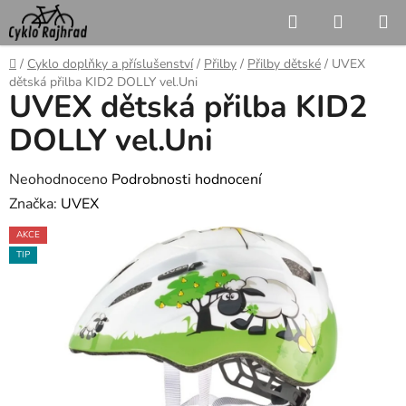
Přejít
Hledat
NÁKUP
na
KOŠÍK
obsah
Domů
/
Cyklo doplňky a příslušenství
/
Přilby
/
Přilby dětské
/
UVEX
dětská přilba KID2 DOLLY vel.Uni
UVEX dětská přilba KID2
DOLLY vel.Uni
Průměrné
Neohodnoceno
Podrobnosti hodnocení
hodnocení
Značka:
UVEX
produktu
AKCE
je
TIP
0,0
z
5
hvězdiček.