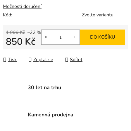
Možnosti doručení
Kód:
Zvolte variantu
1 099 Kč
–22 %
DO KOŠÍKU
850 Kč
Měrná cena:
Tisk
Zeptat se
Sdílet
30 let na trhu
Kamenná prodejna