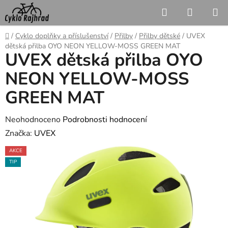
Přejít
Hledat
NÁKUP
na
KOŠÍK
obsah
Domů
/
Cyklo doplňky a příslušenství
/
Přilby
/
Přilby dětské
/
UVEX
dětská přilba OYO NEON YELLOW-MOSS GREEN MAT
UVEX dětská přilba OYO
NEON YELLOW-MOSS
GREEN MAT
Průměrné
Neohodnoceno
Podrobnosti hodnocení
hodnocení
Značka:
UVEX
produktu
AKCE
je
TIP
0,0
z
5
hvězdiček.