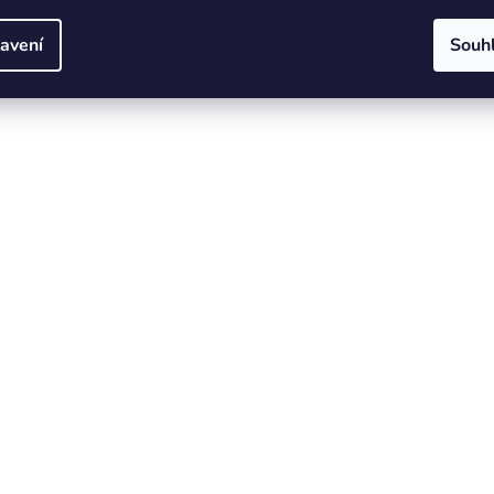
avení
Souh