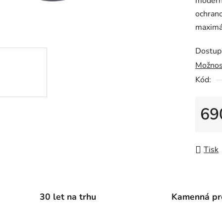
moderní
0,0
ochrano
z
maximá
5
hvězdič
Dostup
Možnos
Kód:
69
Měrná
Tisk
30 let na trhu
Kamenná pr