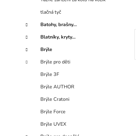
í
p
tlačná tyč
a
n
Batohy, brašny...
e
Blatníky, kryty...
l
Brýle
Brýle pro děti
Brýle 3F
Brýle AUTHOR
Brýle Cratoni
Brýle Force
Brýle UVEX