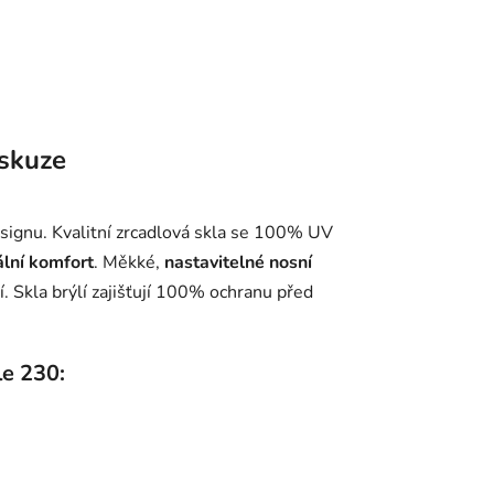
skuze
ignu. Kvalitní zrcadlová skla se 100% UV
lní komfort
. Měkké,
nastavitelné nosní
ní. Skla brýlí zajišťují 100% ochranu před
le 230: