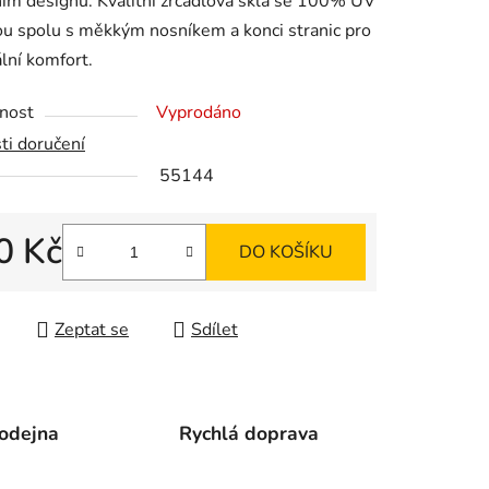
m designu. Kvalitní zrcadlová skla se 100% UV
u spolu s měkkým nosníkem a konci stranic pro
lní komfort.
ek.
nost
Vyprodáno
ti doručení
55144
0 Kč
DO KOŠÍKU
 cena:
Zeptat se
Sdílet
odejna
Rychlá doprava