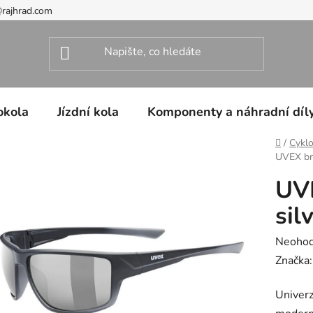
@rajhrad.com
okola
Jízdní kola
Komponenty a náhradní díl
Domů
/
Cyklo
UVEX brý
UVE
sil
Průměr
Neoho
hodnoc
Značka
produk
Univerz
je