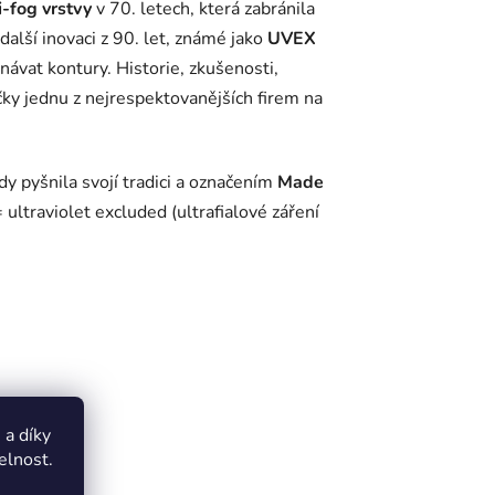
i-fog vrstvy
v 70. letech, která zabránila
 další inovaci z 90. let, známé jako
UVEX
návat kontury. Historie, zkušenosti,
čky jednu z nejrespektovanějších firem na
y pyšnila svojí tradici a označením
Made
ultraviolet excluded (ultrafialové záření
a díky
elnost.