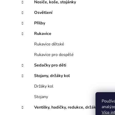
Nosiče, koše, stojánky
Osvětlení
Přilby
Rukavice
Rukavice dětské
Rukavice pro dospělé
Sedačky pro děti
Stojany, držáky kol
Držáky kol
Stojany
Použív
analýze
Ventilky, hadičky, redukce, držáky
Více in