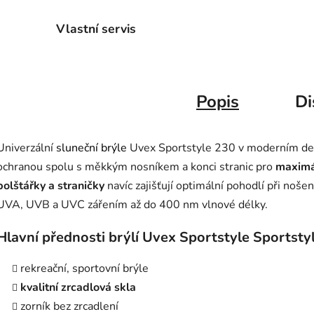
Vlastní servis
Popis
Di
Univerzální
sluneční brýle
Uvex Sportstyle 230 v moderním des
ochranou spolu s měkkým nosníkem a konci stranic pro
maximá
polštářky a straničky
navíc zajišťují optimální pohodlí při noše
UVA, UVB a UVC zářením až do 400 nm vlnové délky.
Hlavní přednosti brýlí Uvex Sportstyle Sportsty
rekreační, sportovní brýle
kvalitní zrcadlová skla
zorník bez zrcadlení