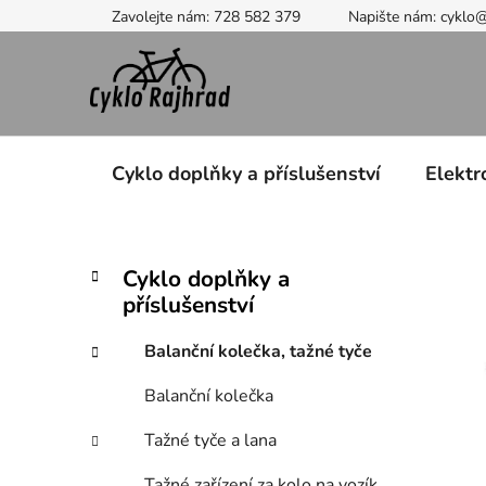
Přejít
Zavolejte nám: 728 582 379
Napište nám: cyklo
na
obsah
Cyklo doplňky a příslušenství
Elektr
P
K
Přeskočit
Cyklo doplňky a
a
kategorie
o
příslušenství
t
s
e
t
Balanční kolečka, tažné tyče
g
r
o
Balanční kolečka
a
r
i
n
Tažné tyče a lana
e
n
Tažné zařízení za kolo na vozík