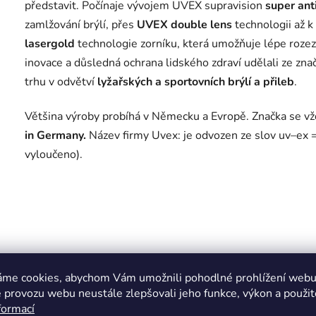
představit. Počínaje vývojem UVEX supravision
super ant
zamlžování brýlí, přes
UVEX double lens
technologii až k
lasergold
technologie zorníku, která umožňuje lépe rozez
inovace a důsledná ochrana lidského zdraví udělali ze zna
trhu v odvětví
lyžařských a sportovních brýlí a přileb
.
Většina výroby probíhá v Německu a Evropě. Značka se vžd
in Germany.
Název firmy Uvex: je odvozen ze slov uv–ex = 
vyloučeno).
áme cookies, abychom Vám umožnili pohodlné prohlížení webu 
 provozu webu neustále zlepšovali jeho funkce, výkon a použit
formací