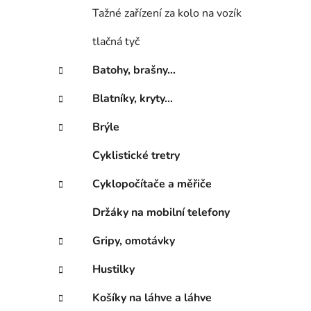
n
Tažné zařízení za kolo na vozík
í
p
tlačná tyč
a
n
Batohy, brašny...
e
Blatníky, kryty...
l
Brýle
Cyklistické tretry
Cyklopočítače a měřiče
Držáky na mobilní telefony
Gripy, omotávky
Hustilky
Košíky na láhve a láhve