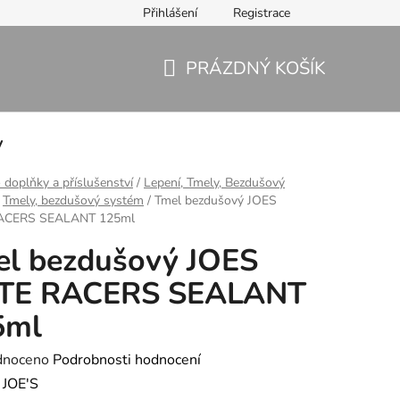
Přihlášení
Registrace
PRÁZDNÝ KOŠÍK
NÁKUPNÍ
KOŠÍK
y
 doplňky a příslušenství
/
Lepení, Tmely, Bezdušový
Tmely, bezdušový systém
/
Tmel bezdušový JOES
RACERS SEALANT 125ml
el bezdušový JOES
ITE RACERS SEALANT
5ml
né
dnoceno
Podrobnosti hodnocení
ení
:
JOE'S