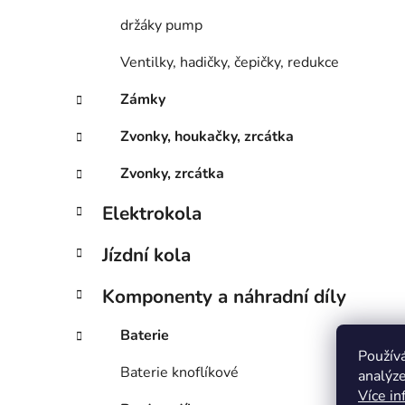
držáky pump
Ventilky, hadičky, čepičky, redukce
Zámky
Zvonky, houkačky, zrcátka
Zvonky, zrcátka
Elektrokola
Jízdní kola
Komponenty a náhradní díly
Baterie
Použív
Baterie knoflíkové
analýze
Více in