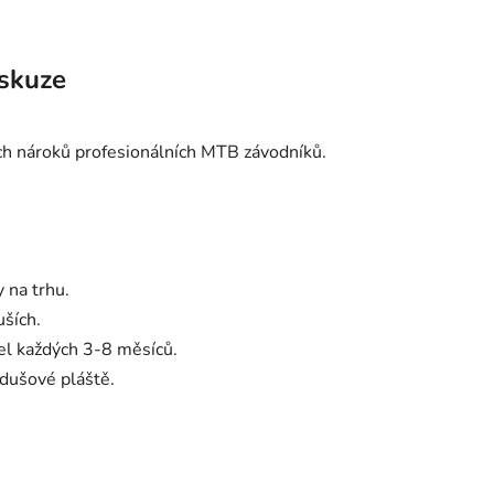
skuze
ch nároků profesionálních MTB závodníků.
y na trhu.
uších.
mel každých 3-8 měsíců.
dušové pláště.