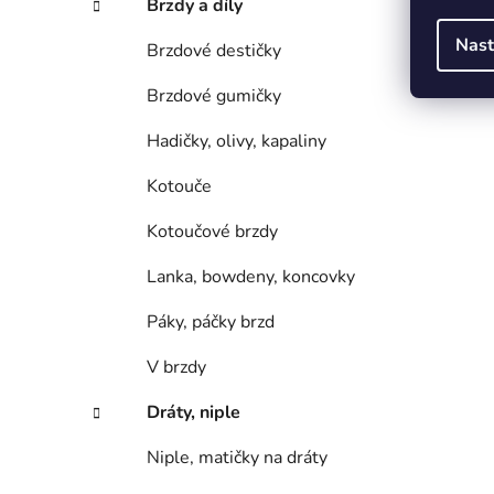
Brzdy a díly
Nast
Brzdové destičky
Brzdové gumičky
Hadičky, olivy, kapaliny
Kotouče
Kotoučové brzdy
Lanka, bowdeny, koncovky
Páky, páčky brzd
V brzdy
Dráty, niple
Niple, matičky na dráty