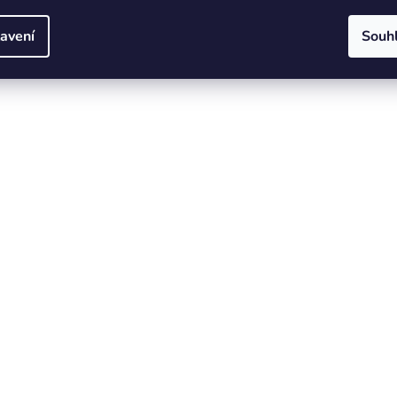
avení
Souh