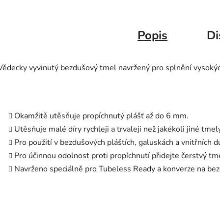
Popis
Di
Vědecky vyvinutý bezdušový tmel navržený pro splnění vysoký
Okamžitě utěsňuje propíchnutý plášť až do 6 mm.
Utěsňuje malé díry rychleji a trvaleji než jakékoli jiné tmel
Pro použití v bezdušových pláštích, galuskách a vnitřních d
Pro účinnou odolnost proti propíchnutí přidejte čerstvý t
Navrženo speciálně pro Tubeless Ready a konverze na bez