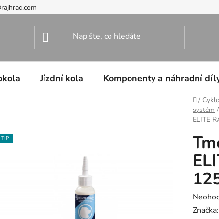
@rajhrad.com
okola
Jízdní kola
Komponenty a náhradní díl
Domů
/
Cyklo
systém
/
ELITE 
Tm
TIP
EL
12
Průměr
Neoho
hodnoc
Značka