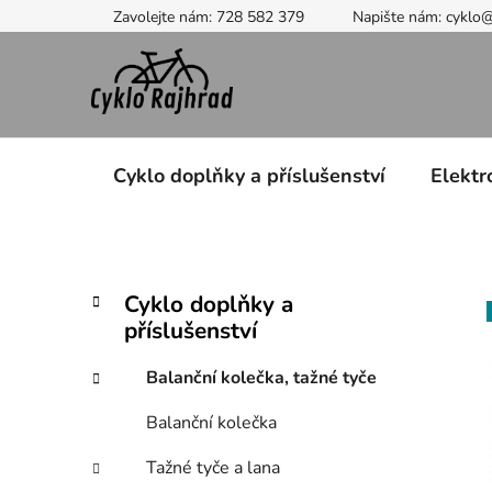
Přejít
Zavolejte nám: 728 582 379
Napište nám: cyklo
na
obsah
Cyklo doplňky a příslušenství
Elektr
P
K
Přeskočit
Cyklo doplňky a
a
kategorie
o
příslušenství
t
s
e
t
Balanční kolečka, tažné tyče
g
r
o
Balanční kolečka
a
r
i
n
Tažné tyče a lana
e