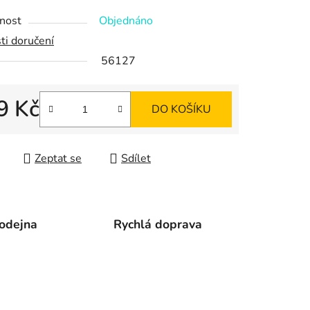
tu
nost
Objednáno
ti doručení
56127
ek.
9 Kč
DO KOŠÍKU
 cena:
Zeptat se
Sdílet
odejna
Rychlá doprava