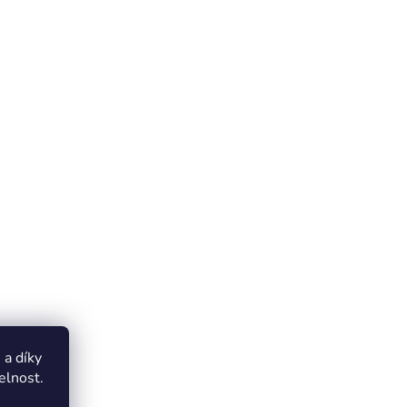
a díky
elnost.