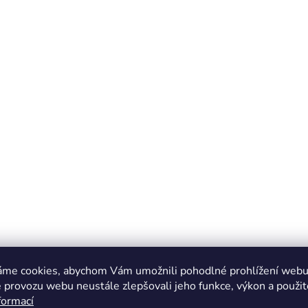
áme cookies, abychom Vám umožnili pohodlné prohlížení webu 
 provozu webu neustále zlepšovali jeho funkce, výkon a použit
formací