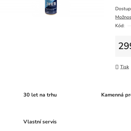
produk
Dostup
je
Možnos
0,0
Kód:
z
5
hvězdič
29
Měrná
Tisk
30 let na trhu
Kamenná pr
Vlastní servis