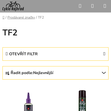
Přejít
Hledat
NÁKUP
na
KOŠÍK
obsah
Domů
/
Prodávané značky
/
TF2
TF2
OTEVŘÍT FILTR
Ř
Řadit podle:
Nejlevnější
a
z
V
e
ý
n
p
í
i
p