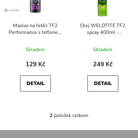
s
r
p
o
r
d
Mazivo na řetěz TF2
Olej WELDTITE TF2
o
u
Performance s teflonem
spray 400ml -
d
k
uni, 100ml
keramický
u
t
Skladem
Skladem
k
ů
t
129 Kč
249 Kč
ů
DETAIL
DETAIL
2
položek celkem
O
v
l
Z