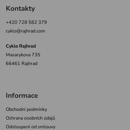
á
á
d
Kontakty
p
a
a
c
+420 728 582 379
t
í
cyklo@rajhrad.com
p
í
r
v
Cyklo Rajhrad
k
Masarykova 735
y
66461 Rajhrad
v
ý
p
i
s
Informace
u
Obchodní podmínky
Ochrana osobních údajů
Odstoupení od smlouvy