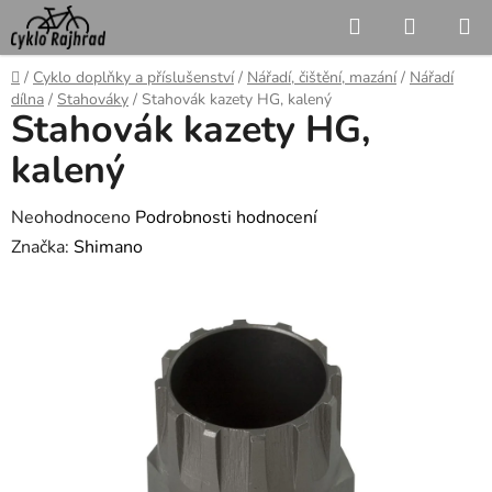
Přejít
Hledat
NÁKUP
na
KOŠÍK
obsah
Domů
/
Cyklo doplňky a příslušenství
/
Nářadí, čištění, mazání
/
Nářadí
dílna
/
Stahováky
/
Stahovák kazety HG, kalený
Stahovák kazety HG,
kalený
Průměrné
Neohodnoceno
Podrobnosti hodnocení
hodnocení
Značka:
Shimano
produktu
je
0,0
z
5
hvězdiček.