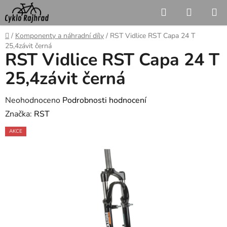
Přejít
Hledat
NÁKUP
na
KOŠÍK
obsah
Domů
/
Komponenty a náhradní díly
/
RST Vidlice RST Capa 24 T
25,4závit černá
RST Vidlice RST Capa 24 T
25,4závit černá
Průměrné
Neohodnoceno
Podrobnosti hodnocení
hodnocení
Značka:
RST
produktu
AKCE
je
0,0
z
5
hvězdiček.