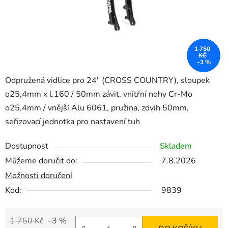
1 750
KČ
–3 %
Odpružená vidlice pro 24" (CROSS COUNTRY), sloupek
o25,4mm x l.160 / 50mm závit, vnitřní nohy Cr-Mo
o25,4mm / vnější Alu 6061, pružina, zdvih 50mm,
seřizovací jednotka pro nastavení tuh
Dostupnost
Skladem
Můžeme doručit do:
7.8.2026
Možnosti doručení
Kód:
9839
1 750 Kč
–3 %