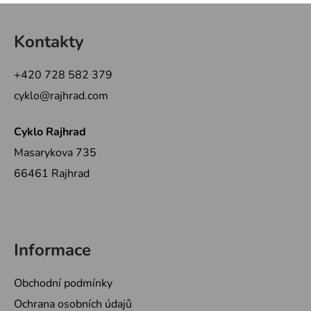
Z
á
Kontakty
p
a
+420 728 582 379
t
cyklo@rajhrad.com
í
Cyklo Rajhrad
Masarykova 735
66461 Rajhrad
Informace
Obchodní podmínky
Ochrana osobních údajů