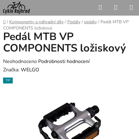
Přejít
Hledat
NÁKUP
na
KOŠÍK
obsah
Domů
/
Komponenty a náhradní díly
/
Pedály
/
pedály
/
Pedál MTB VP
COMPONENTS ložiskový
Pedál MTB VP
COMPONENTS ložiskový
Průměrné
Neohodnoceno
Podrobnosti hodnocení
hodnocení
Značka:
WELGO
produktu
TIP
je
0,0
z
5
hvězdiček.