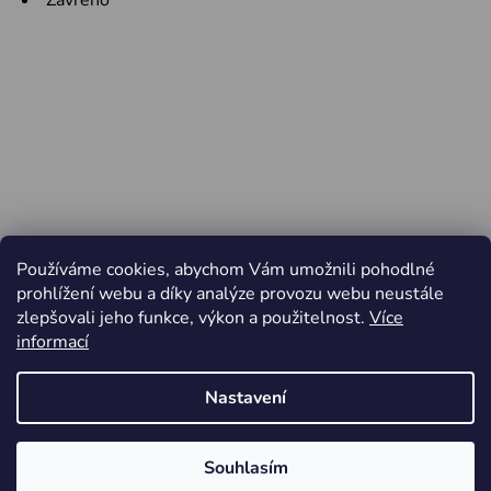
Zavřeno
Používáme cookies, abychom Vám umožnili pohodlné
prohlížení webu a díky analýze provozu webu neustále
zlepšovali jeho funkce, výkon a použitelnost.
Více
informací
Nastavení
Vytvořil Shoptet
Souhlasím
Copyright 2026
Jiří Minařík - Cyklo Rajhrad
. Všechna
Od pátku 3.4. do pondělí 6.4.2026 ZAVŘENO