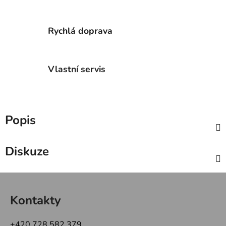
Rychlá doprava
Vlastní servis
Popis
Diskuze
Z
á
Kontakty
p
a
+420 728 582 379