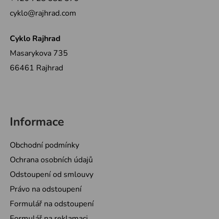
t
cyklo@rajhrad.com
í
Cyklo Rajhrad
Masarykova 735
66461 Rajhrad
Informace
Obchodní podmínky
Ochrana osobních údajů
Odstoupení od smlouvy
Právo na odstoupení
Formulář na odstoupení
Formulář na reklamaci