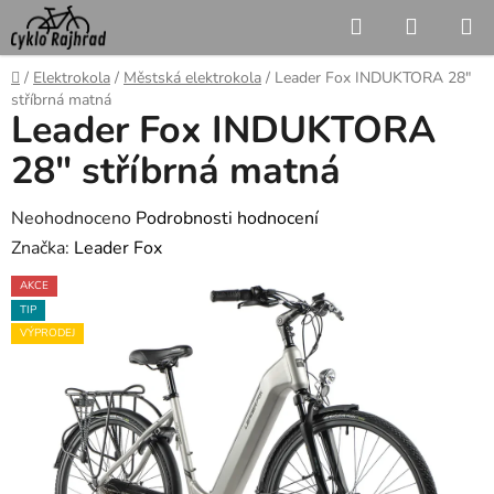
Přejít
Hledat
NÁKUP
na
KOŠÍK
obsah
Domů
/
Elektrokola
/
Městská elektrokola
/
Leader Fox INDUKTORA 28"
stříbrná matná
Leader Fox INDUKTORA
28" stříbrná matná
Průměrné
Neohodnoceno
Podrobnosti hodnocení
hodnocení
Značka:
Leader Fox
produktu
AKCE
je
TIP
0,0
VÝPRODEJ
z
5
hvězdiček.