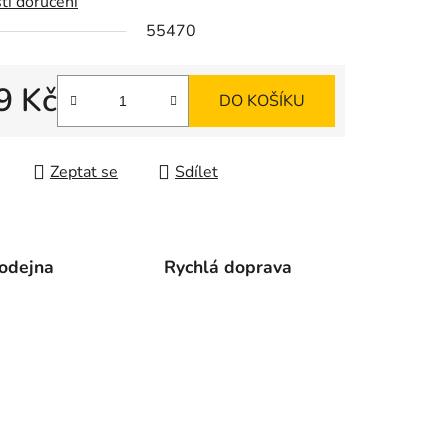
ti doručení
55470
ek.
9 Kč
DO KOŠÍKU
 cena:
Zeptat se
Sdílet
odejna
Rychlá doprava