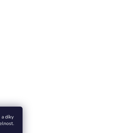
a díky
elnost.