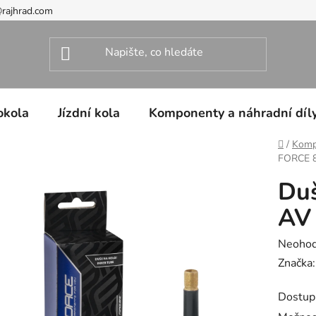
@rajhrad.com
okola
Jízdní kola
Komponenty a náhradní díl
Domů
/
Kompo
FORCE 8
Duš
AV
Průměr
Neoho
hodnoc
Značka
produk
Dostup
je