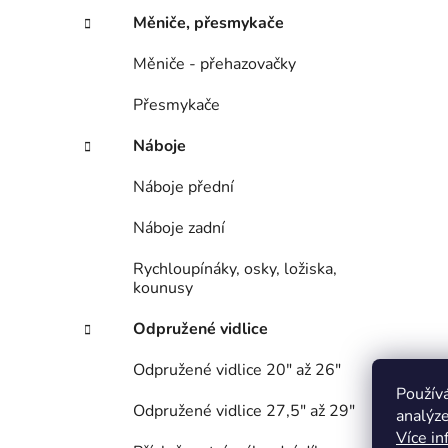
Měniče, přesmykače
Měniče - přehazovačky
Přesmykače
Náboje
Náboje přední
Náboje zadní
Rychloupínáky, osky, ložiska,
kounusy
Odpružené vidlice
Odpružené vidlice 20" až 26"
Použív
Odpružené vidlice 27,5" až 29"
analýze
Více in