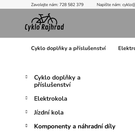
Přejít
Zavolejte nám: 728 582 379
Napište nám: cyklo
na
obsah
Cyklo doplňky a příslušenství
Elektr
P
K
Přeskočit
Cyklo doplňky a
a
kategorie
o
příslušenství
t
s
e
t
Elektrokola
g
r
o
Jízdní kola
a
r
i
n
Komponenty a náhradní díly
e
n