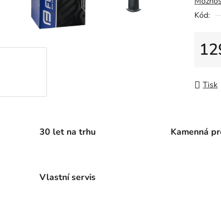
Možnos
0,0
Kód:
z
5
hvězdič
12
Měrná
Tisk
30 let na trhu
Kamenná pr
Vlastní servis