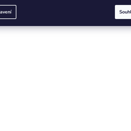
avení
Souh