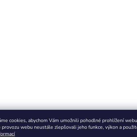
áme cookies, abychom Vám umožnili pohodlné prohlížení webu 
 provozu webu neustále zlepšovali jeho funkce, výkon a použit
formací