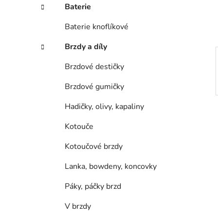
í
Baterie
p
a
Baterie knoflíkové
n
Brzdy a díly
e
l
Brzdové destičky
Brzdové gumičky
Hadičky, olivy, kapaliny
Kotouče
Kotoučové brzdy
Lanka, bowdeny, koncovky
Páky, páčky brzd
V brzdy