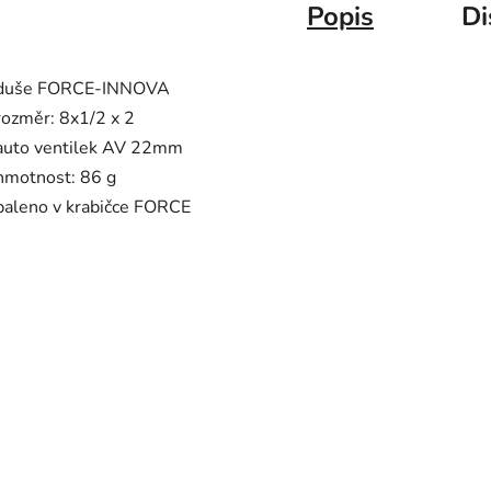
Popis
Di
duše FORCE-INNOVA
rozměr: 8x1/2 x 2
auto ventilek AV 22mm
hmotnost: 86 g
baleno v krabičce FORCE