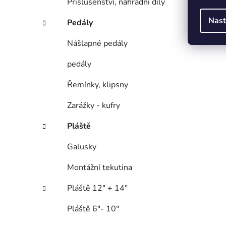
Příslušenství, náhradní díly
Nast
Pedály
Nášlapné pedály
pedály
Řemínky, klipsny
Zarážky - kufry
Pláště
Galusky
Montážní tekutina
Pláště 12" + 14"
Pláště 6"- 10"