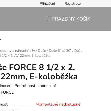
Přihlášení
Registrace
PRÁZDNÝ KOŠÍK
NÁKUPNÍ
KOŠÍK
y
nenty a náhradní díly
/
Duše
/
Duše 6" až 20"
/
Duše
 1/2 x 2, AV 22mm, E-koloběžka
e FORCE 8 1/2 x 2,
 22mm, E-koloběžka
né
dnoceno
Podrobnosti hodnocení
ení
:
FORCE
tu
nost
Momentálně nedostupné