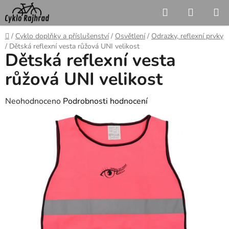
Přejít
Hledat
NÁKUP
na
KOŠÍK
obsah
Domů
/
Cyklo doplňky a příslušenství
/
Osvětlení
/
Odrazky, reflexní prvky
/
Dětská reflexní vesta růžová UNI velikost
Dětská reflexní vesta
růžová UNI velikost
Průměrné
Neohodnoceno
Podrobnosti hodnocení
hodnocení
produktu
je
0,0
z
5
hvězdiček.