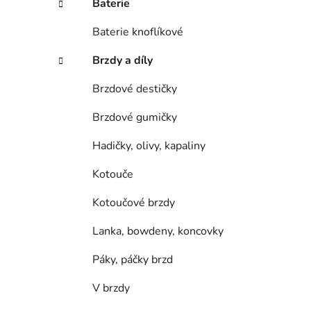
Baterie
p
a
Baterie knoflíkové
n
Brzdy a díly
e
l
Brzdové destičky
Brzdové gumičky
Hadičky, olivy, kapaliny
Kotouče
Kotoučové brzdy
Lanka, bowdeny, koncovky
Páky, páčky brzd
V brzdy