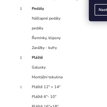
Pedály
Nast
Nášlapné pedály
pedály
Řemínky, klipsny
Zarážky - kufry
Pláště
Galusky
Montážní tekutina
Pláště 12" + 14"
Pláště 6"- 10"
Pláště 16"+18"