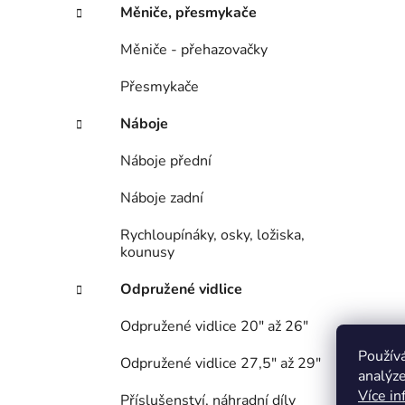
Měniče, přesmykače
Měniče - přehazovačky
Přesmykače
Náboje
Náboje přední
Náboje zadní
Rychloupínáky, osky, ložiska,
kounusy
Odpružené vidlice
Odpružené vidlice 20" až 26"
Použív
Odpružené vidlice 27,5" až 29"
analýze
Více in
Příslušenství, náhradní díly