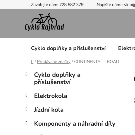
Přejít
Zavolejte nám: 728 582 379
Napište nám: cyklo
na
obsah
Cyklo doplňky a příslušenství
Elektr
Domů
/
Prodávané značky
/
CONTINENTAL - ROAD
P
K
Přeskočit
Cyklo doplňky a
a
kategorie
o
příslušenství
t
s
e
t
Elektrokola
g
r
o
Jízdní kola
a
r
i
n
Komponenty a náhradní díly
e
n
í