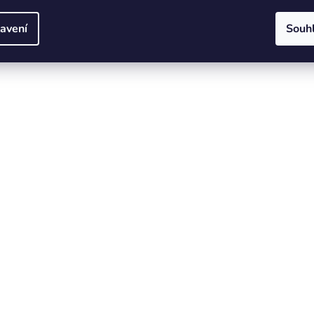
avení
Souh