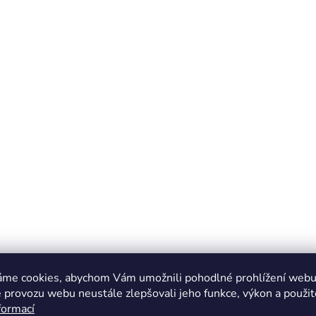
áme cookies, abychom Vám umožnili pohodlné prohlížení webu 
 provozu webu neustále zlepšovali jeho funkce, výkon a použit
formací