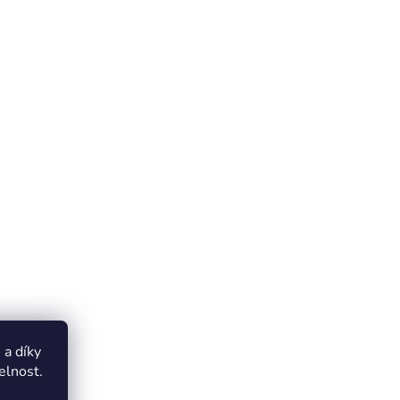
a díky
elnost.