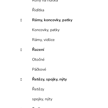
Rohy na řidítka
Řidítka
Rámy, koncovky, patky
Koncovky, patky
Rámy, vidlice
Řazení
Otočné
Páčkové
Řetězy, spojky, nýty
Řetězy
spojky, nýty