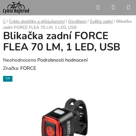
Přejít
Hledat
NÁKUP
na
KOŠÍK
obsah
Domů
/
Cyklo doplňky a příslušenství
/
Osvětlení
/
Světla zadní
/
Blikačka
zadní FORCE FLEA 70 LM, 1 LED, USB
Blikačka zadní FORCE
FLEA 70 LM, 1 LED, USB
Průměrné
Neohodnoceno
Podrobnosti hodnocení
hodnocení
Značka:
FORCE
produktu
TIP
je
0,0
z
5
hvězdiček.