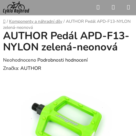
Přejít
Hledat
NÁKUP
na
KOŠÍK
obsah
Domů
/
Komponenty a náhradní díly
/
AUTHOR Pedál APD-F13-NYLON
zelená-neonová
AUTHOR Pedál APD-F13-
NYLON zelená-neonová
Průměrné
Neohodnoceno
Podrobnosti hodnocení
hodnocení
Značka:
AUTHOR
produktu
je
0,0
z
5
hvězdiček.