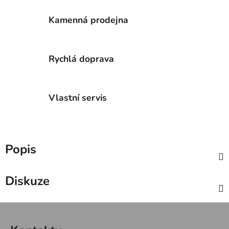
Kamenná prodejna
Rychlá doprava
Vlastní servis
Popis
Diskuze
Z
á