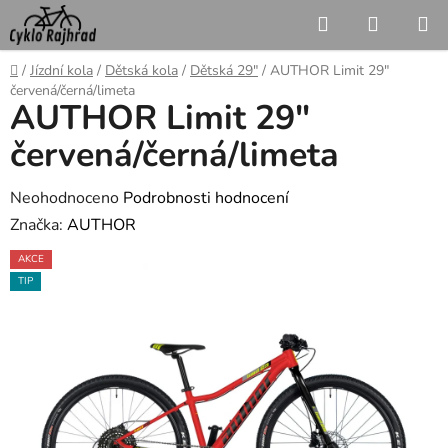
Přejít
Hledat
NÁKUP
na
KOŠÍK
obsah
Domů
/
Jízdní kola
/
Dětská kola
/
Dětská 29"
/
AUTHOR Limit 29"
červená/černá/limeta
AUTHOR Limit 29"
červená/černá/limeta
Průměrné
Neohodnoceno
Podrobnosti hodnocení
hodnocení
Značka:
AUTHOR
produktu
AKCE
je
TIP
0,0
z
5
hvězdiček.