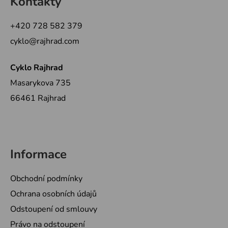
Kontakty
p
a
+420 728 582 379
t
cyklo@rajhrad.com
í
Cyklo Rajhrad
Masarykova 735
66461 Rajhrad
Informace
Obchodní podmínky
Ochrana osobních údajů
Odstoupení od smlouvy
Právo na odstoupení