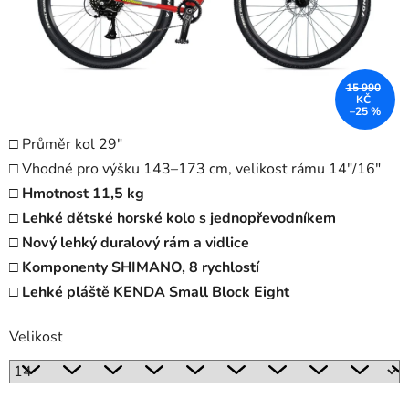
15 990
KČ
–25 %
□ Průměr kol 29"
□ Vhodné pro výšku 143–173 cm, velikost rámu 14"/16"
□ Hmotnost 11,5 kg
□ Lehké dětské horské kolo s jednopřevodníkem
□ Nový lehký duralový rám a vidlice
□ Komponenty SHIMANO, 8 rychlostí
□ Lehké pláště KENDA Small Block Eight
Velikost