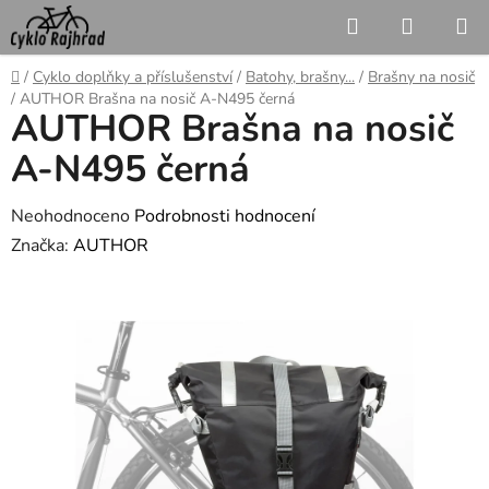
Přejít
Hledat
NÁKUP
na
KOŠÍK
obsah
Domů
/
Cyklo doplňky a příslušenství
/
Batohy, brašny...
/
Brašny na nosič
/
AUTHOR Brašna na nosič A-N495 černá
AUTHOR Brašna na nosič
A-N495 černá
Průměrné
Neohodnoceno
Podrobnosti hodnocení
hodnocení
Značka:
AUTHOR
produktu
je
0,0
z
5
hvězdiček.