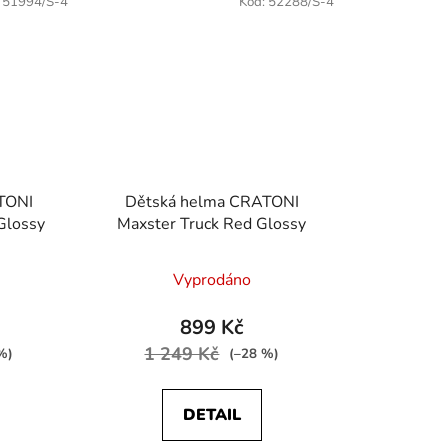
:
51994/S-4
Kód:
52288/S-4
TONI
Dětská helma CRATONI
Glossy
Maxster Truck Red Glossy
Vyprodáno
899 Kč
1 249 Kč
%)
(–28 %)
DETAIL