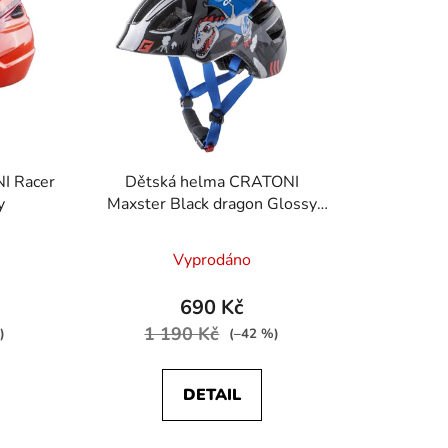
í
p
r
o
d
u
k
I Racer
Dětská helma CRATONI
t
y
Maxster Black dragon Glossy
ů
vel. S 46 - 51 cm
Vyprodáno
690 Kč
1 190 Kč
)
(–42 %)
DETAIL