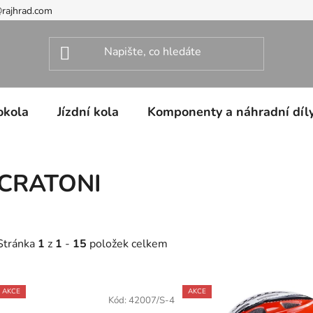
@rajhrad.com
okola
Jízdní kola
Komponenty a náhradní díl
CRATONI
Stránka
1
z
1
-
15
položek celkem
V
AKCE
AKCE
ý
Kód:
42007/S-4