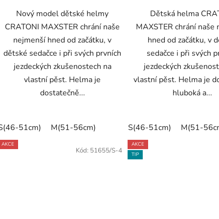
Nový model dětské helmy
Dětská helma CRA
CRATONI MAXSTER chrání naše
MAXSTER chrání naše 
nejmenší hned od začátku, v
hned od začátku, v 
dětské sedačce i při svých prvních
sedačce i při svých p
jezdeckých zkušenostech na
jezdeckých zkušenost
vlastní pěst. Helma je
vlastní pěst. Helma je 
dostatečně...
hluboká a...
S(46-51cm)
M(51-56cm)
S(46-51cm)
M(51-56c
AKCE
AKCE
Kód:
51655/S-4
TIP