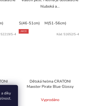
dostatečně
vlastní pěst. Helma je dostatečně
hluboká a...
m)
S(46-51cm)
M(51-56cm)
AKCE
:
52219/S-4
Kód:
51652/S-4
TONI
Dětská helma CRATONI
Glossy
Maxster Pirate Blue Glossy
a díky
elnost.
Vyprodáno