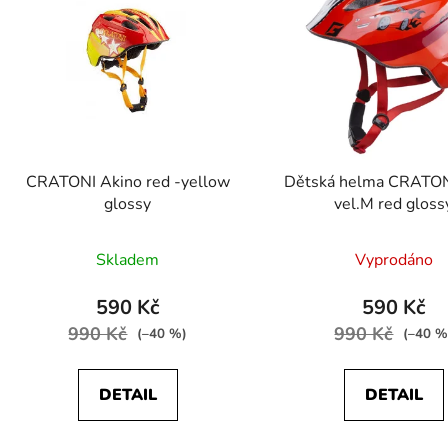
p
s
p
r
o
d
CRATONI Akino red -yellow
Dětská helma CRATON
u
glossy
vel.M red gloss
k
t
Skladem
Vyprodáno
ů
590 Kč
590 Kč
990 Kč
990 Kč
(–40 %)
(–40 %
DETAIL
DETAIL