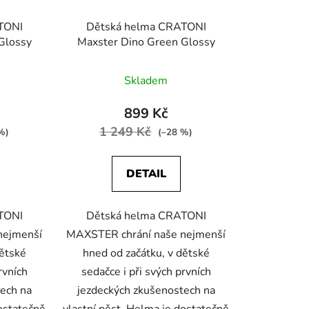
TONI
Dětská helma CRATONI
Glossy
Maxster Dino Green Glossy
Skladem
899 Kč
1 249 Kč
%)
(–28 %)
DETAIL
TONI
Dětská helma CRATONI
nejmenší
MAXSTER chrání naše nejmenší
dětské
hned od začátku, v dětské
rvních
sedačce i při svých prvních
ech na
jezdeckých zkušenostech na