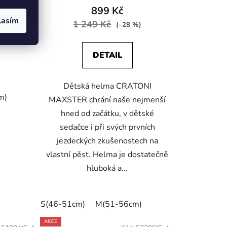
899 Kč
lasím
1 249 Kč
%)
(–28 %)
DETAIL
Dětská helma CRATONI
m)
MAXSTER chrání naše nejmenší
hned od začátku, v dětské
sedačce i při svých prvních
jezdeckých zkušenostech na
vlastní pěst. Helma je dostatečně
hluboká a...
S(46-51cm)
M(51-56cm)
AKCE