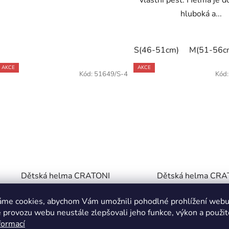
vlastní pěst. Helma je 
hluboká a...
S(46-51cm)
M(51-56c
AKCE
AKCE
Kód:
51649/S-4
Kód
Dětská helma CRATONI
Dětská helma CRA
Maxster Fay White Glossy
Maxster Heart Rose 
áme cookies, abychom Vám umožnili pohodlné prohlížení webu 
 provozu webu neustále zlepšovali jeho funkce, výkon a použit
Skladem
Skladem
formací