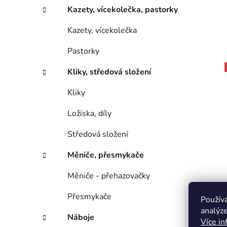
Kazety, vícekolečka, pastorky
Kazety, vícekolečka
Pastorky
Kliky, středová složení
Kliky
Ložiska, díly
Středová složení
Měniče, přesmykače
Měniče - přehazovačky
Přesmykače
Použív
analýze
Náboje
Více in