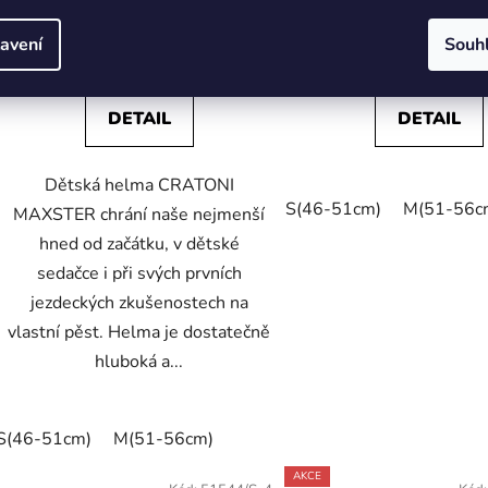
899 Kč
899 Kč
avení
Souh
1 249 Kč
1 249 Kč
(–28 %)
(–28 
DETAIL
DETAIL
Dětská helma CRATONI
S(46-51cm)
M(51-56c
MAXSTER chrání naše nejmenší
hned od začátku, v dětské
sedačce i při svých prvních
jezdeckých zkušenostech na
vlastní pěst. Helma je dostatečně
hluboká a...
S(46-51cm)
M(51-56cm)
AKCE