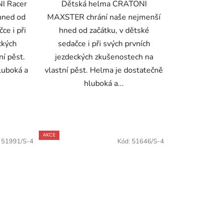
I Racer
Dětská helma CRATONI
hned od
MAXSTER chrání naše nejmenší
ce i při
hned od začátku, v dětské
ckých
sedačce i při svých prvních
ní pěst.
jezdeckých zkušenostech na
luboká a
vlastní pěst. Helma je dostatečně
hluboká a...
AKCE
:
51991/S-4
Kód:
51646/S-4