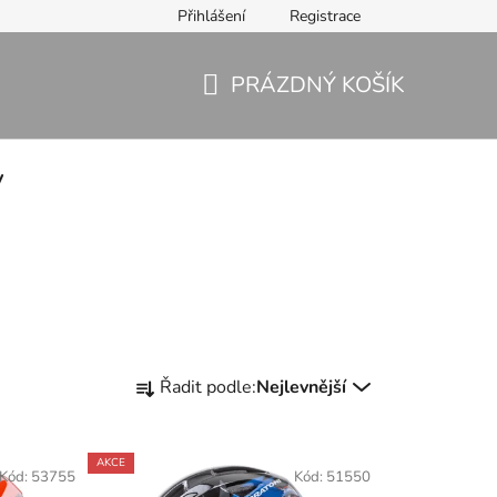
Přihlášení
Registrace
PRÁZDNÝ KOŠÍK
NÁKUPNÍ
KOŠÍK
y
Ř
Řadit podle:
Nejlevnější
a
z
e
AKCE
Kód:
53755
Kód:
51550
n