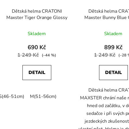
Dětská helma CRATONI
Dětská helma CRA
Maxster Tiger Orange Glossy
Maxster Bunny Blue 
Skladem
Skladem
690 Kč
899 Kč
1 249 Kč
1 249 Kč
(–44 %)
(–28 
DETAIL
DETAIL
Dětská helma CRA
S(46-51cm)
M(51-56cm)
MAXSTER chrání naše 
hned od začátku, v 
sedačce i při svých p
jezdeckých zkušenost