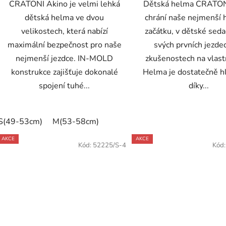
CRATONI Akino je velmi lehká
Dětská helma CRATON
dětská helma ve dvou
chrání naše nejmenší 
velikostech, která nabízí
začátku, v dětské sedač
maximální bezpečnost pro naše
svých prvních jezde
nejmenší jezdce. IN-MOLD
zkušenostech na vlast
konstrukce zajišťuje dokonalé
Helma je dostatečně h
spojení tuhé...
díky...
S(49-53cm)
M(53-58cm)
AKCE
AKCE
Kód:
52225/S-4
Kód