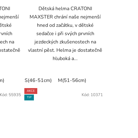
TONI
Dětská helma CRATONI
nejmenší
MAXSTER chrání naše nejmenší
dětské
hned od začátku, v dětské
rvních
sedačce i při svých prvních
ech na
jezdeckých zkušenostech na
dostatečně
vlastní pěst. Helma je dostatečně
hluboká a...
m)
S(46-51cm)
M(51-56cm)
AKCE
Kód:
55935
Kód:
10371
TIP