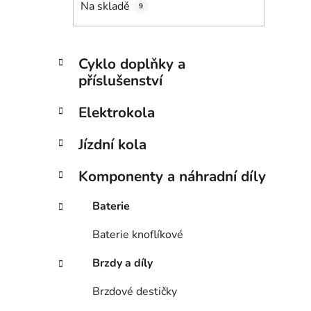
Na skladě
9
p
i
a
n
K
Přeskočit
Cyklo doplňky a
e
a
kategorie
příslušenství
t
l
e
Elektrokola
g
o
Jízdní kola
r
i
Komponenty a náhradní díly
e
Baterie
Baterie knoflíkové
Brzdy a díly
Brzdové destičky