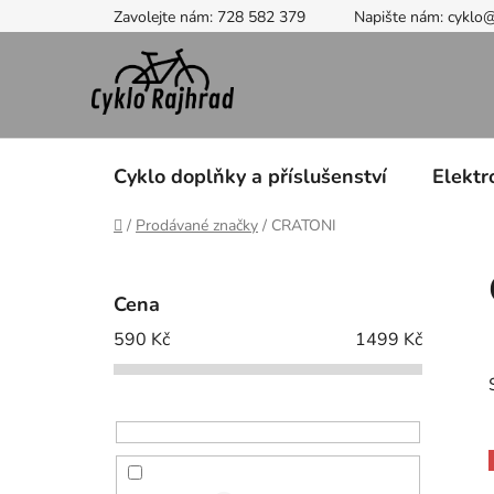
Přejít
Zavolejte nám: 728 582 379
Napište nám: cyklo
na
obsah
Cyklo doplňky a příslušenství
Elektr
Domů
/
Prodávané značky
/
CRATONI
P
o
Cena
s
590
Kč
1499
Kč
t
r
a
n
n
í