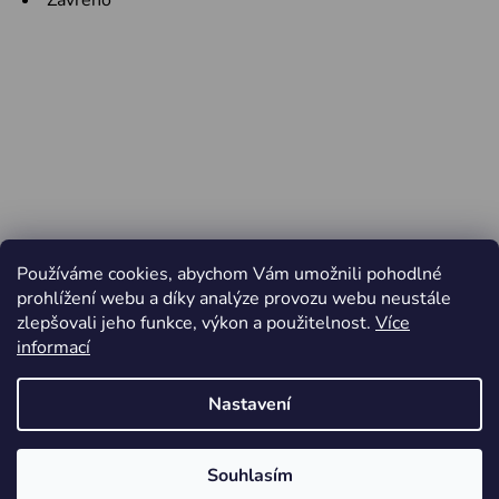
Zavřeno
Používáme cookies, abychom Vám umožnili pohodlné
prohlížení webu a díky analýze provozu webu neustále
zlepšovali jeho funkce, výkon a použitelnost.
Více
informací
Nastavení
Vytvořil Shoptet
Souhlasím
Copyright 2026
Jiří Minařík - Cyklo Rajhrad
. Všechna
Od pátku 3.4. do pondělí 6.4.2026 ZAVŘENO