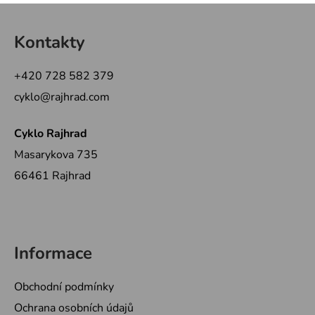
Z
á
Kontakty
p
a
+420 728 582 379
t
cyklo@rajhrad.com
í
Cyklo Rajhrad
Masarykova 735
66461 Rajhrad
Informace
Obchodní podmínky
Ochrana osobních údajů