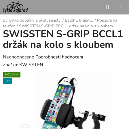
Přejít
Hledat
NÁKUP
na
KOŠÍK
obsah
Domů
/
Cyklo doplňky a příslušenství
/
Batohy, brašny...
/
Pouzdra na
telefon
/
SWISSTEN S-GRIP BCCL1 držák na kolo s kloubem
SWISSTEN S-GRIP BCCL1
držák na kolo s kloubem
Průměrné
Neohodnoceno
Podrobnosti hodnocení
hodnocení
Značka:
SWISSTEN
produktu
NOVINKA
je
TIP
0,0
z
5
hvězdiček.