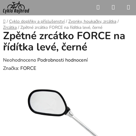
Přejít
Hledat
NÁKUP
na
KOŠÍK
obsah
Domů
/
Cyklo doplňky a příslušenství
/
Zvonky, houkačky, zrcátka
/
Zrcátka
/
Zpětné zrcátko FORCE na řídítka levé, černé
Zpětné zrcátko FORCE na
řídítka levé, černé
Průměrné
Neohodnoceno
Podrobnosti hodnocení
hodnocení
Značka:
FORCE
produktu
je
0,0
z
5
hvězdiček.