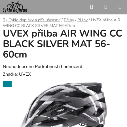
Přejít
Hledat
NÁKUP
na
KOŠÍK
obsah
Domů
/
Cyklo doplňky a příslušenství
/
Přilby
/
Přilby
/
UVEX přilba AIR
WING CC BLACK SILVER MAT 56-60cm
UVEX přilba AIR WING CC
BLACK SILVER MAT 56-
60cm
Průměrné
Neohodnoceno
Podrobnosti hodnocení
hodnocení
Značka:
UVEX
produktu
TIP
je
0,0
z
5
hvězdiček.