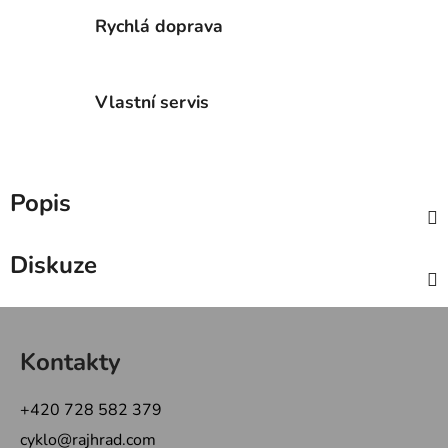
Rychlá doprava
Vlastní servis
Popis
Diskuze
Z
á
Kontakty
p
a
+420 728 582 379
t
cyklo@rajhrad.com