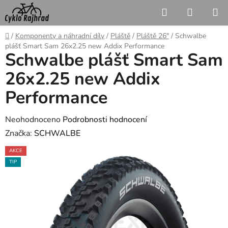
Přejít
Hledat
NÁKUP
na
KOŠÍK
obsah
Domů
/
Komponenty a náhradní díly
/
Pláště
/
Pláště 26"
/
Schwalbe
plášť Smart Sam 26x2.25 new Addix Performance
Schwalbe plášť Smart Sam
26x2.25 new Addix
Performance
Průměrné
Neohodnoceno
Podrobnosti hodnocení
hodnocení
Značka:
SCHWALBE
produktu
AKCE
je
TIP
0,0
z
5
hvězdiček.