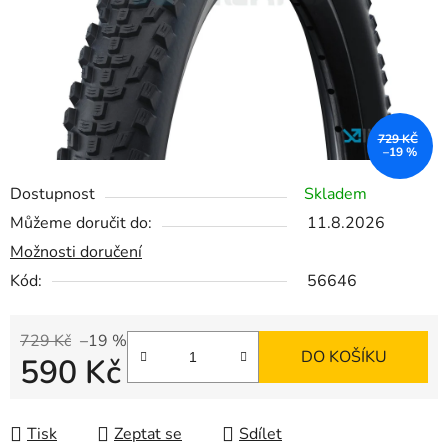
729 KČ
–19 %
Dostupnost
Skladem
Můžeme doručit do:
11.8.2026
Možnosti doručení
Kód:
56646
729 Kč
–19 %
DO KOŠÍKU
590 Kč
Měrná cena:
Tisk
Zeptat se
Sdílet