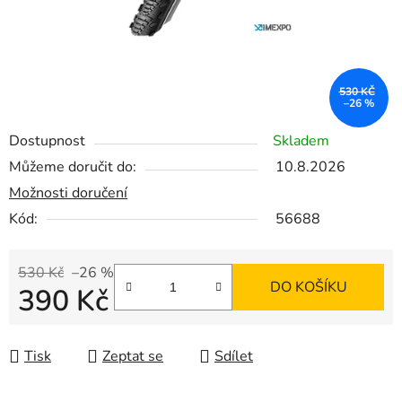
530 KČ
–26 %
Dostupnost
Skladem
Můžeme doručit do:
10.8.2026
Možnosti doručení
Kód:
56688
530 Kč
–26 %
DO KOŠÍKU
390 Kč
Měrná cena:
Tisk
Zeptat se
Sdílet