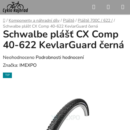
Přejít
Hledat
NÁKUP
na
KOŠÍK
obsah
Domů
/
Komponenty a náhradní díly
/
Pláště
/
Pláště 700C / 622 /
/
Schwalbe plášť CX Comp 40-622 KevlarGuard černá
Schwalbe plášť CX Comp
40-622 KevlarGuard černá
Průměrné
Neohodnoceno
Podrobnosti hodnocení
hodnocení
Značka:
IMEXPO
produktu
TIP
je
0,0
z
5
hvězdiček.