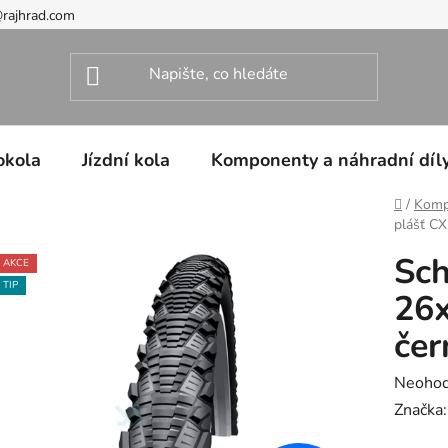
@rajhrad.com
okola
Jízdní kola
Komponenty a náhradní díl
Domů
/
Kompo
plášť C
Sc
AKCE
TIP
26x
čer
Průměr
Neoho
hodnoc
Značka
produk