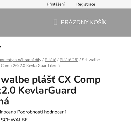
Přihlášení
Registrace
PRÁZDNÝ KOŠÍK
NÁKUPNÍ
KOŠÍK
y
nenty a náhradní díly
/
Pláště
/
Pláště 26"
/
Schwalbe
X Comp 26x2.0 KevlarGuard černá
hwalbe plášť CX Comp
2.0 KevlarGuard
ná
né
dnoceno
Podrobnosti hodnocení
ení
:
SCHWALBE
tu