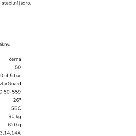
stabilní jádro.
ákny.
černá
50
,0-4,5 bar
vlarGuard
O 50-559
26"
SBC
90 kg
620 g
3,14,14A