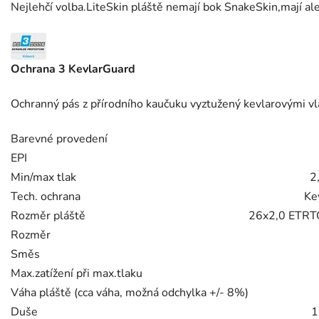
Nejlehčí volba.LiteSkin pláště nemají bok SnakeSkin,mají ale 
Ochrana 3 KevlarGuard
Ochranný pás z přírodního kaučuku vyztužený kevlarovými vl
Barevné provedení
EPI
Min/max tlak
2
Tech. ochrana
Ke
Rozměr pláště
26x2,0 ETRT
Rozměr
Směs
Max.zatížení při max.tlaku
Váha pláště (cca váha, možná odchylka +/- 8%)
Duše
1