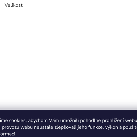
Velikost
áme cookies, abychom Vám umožnili pohodlné prohlížení webu 
 provozu webu neustále zlepšovali jeho funkce, výkon a použit
formací