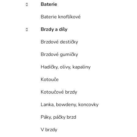
í
Baterie
p
a
Baterie knoflíkové
n
Brzdy a díly
e
l
Brzdové destičky
Brzdové gumičky
Hadičky, olivy, kapaliny
Kotouče
Kotoučové brzdy
Lanka, bowdeny, koncovky
Páky, páčky brzd
V brzdy