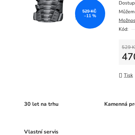
Dostup
je
529 KČ
Můžeme
0,0
–11 %
Možnos
z
5
Kód:
hvězdič
529 K
47
Měrná
Tisk
30 let na trhu
Kamenná pr
Vlastní servis