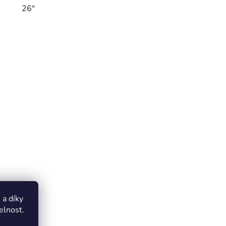
26"
a díky
elnost.