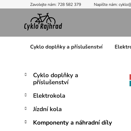
Přejít
Zavolejte nám: 728 582 379
Napište nám: cyklo
na
obsah
Cyklo doplňky a příslušenství
Elektr
P
K
Přeskočit
Cyklo doplňky a
a
kategorie
o
příslušenství
t
s
e
t
Elektrokola
g
r
o
Jízdní kola
a
r
i
n
Komponenty a náhradní díly
e
n