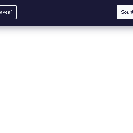
avení
Souh