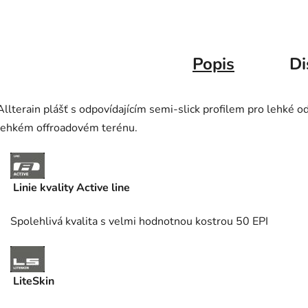
Popis
Di
Allterain plášť s odpovídajícím semi-slick profilem pro lehké o
lehkém offroadovém terénu.
Linie kvality Active line
Spolehlivá kvalita s velmi hodnotnou kostrou 50 EPI
LiteSkin