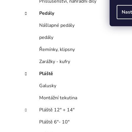
Příslušenství, náhradní díly
Nast
Pedály
Nášlapné pedály
pedály
Řemínky, klipsny
Zarážky - kufry
Pláště
Galusky
Montážní tekutina
Pláště 12" + 14"
Pláště 6"- 10"