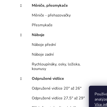
Měniče, přesmykače
Měniče - přehazovačky
Přesmykače
Náboje
Náboje přední
Náboje zadní
Rychloupínáky, osky, ložiska,
kounusy
Odpružené vidlice
Odpružené vidlice 20" až 26"
Použív
Odpružené vidlice 27,5" až 29"
analýze
Více in