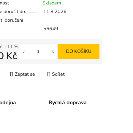
nost
Skladem
 doručit do:
11.8.2026
ti doručení
56649
ek.
č
–11 %
DO KOŠÍKU
0 Kč
 cena:
Zeptat se
Sdílet
odejna
Rychlá doprava