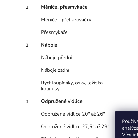
Měniče, přesmykače
Měniče - přehazovačky
Přesmykače
Náboje
Náboje přední
Náboje zadní
Rychloupínáky, osky, ložiska,
kounusy
Odpružené vidlice
Odpružené vidlice 20" až 26"
Použív
Odpružené vidlice 27,5" až 29"
analýze
Více in