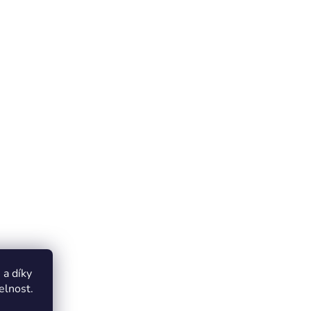
a díky
elnost.