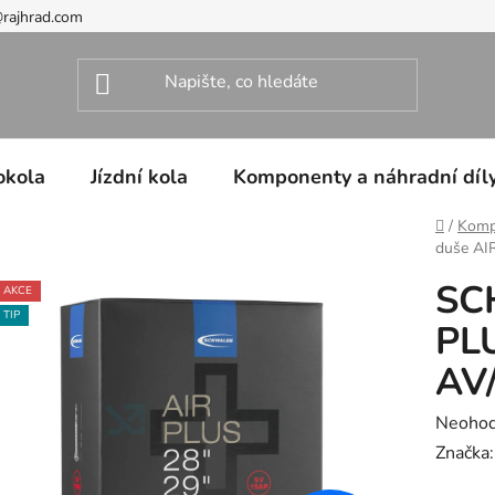
@rajhrad.com
okola
Jízdní kola
Komponenty a náhradní díl
Domů
/
Kompo
duše AIR
SC
AKCE
TIP
PLU
AV/
Průměr
Neoho
hodnoc
Značka
produk