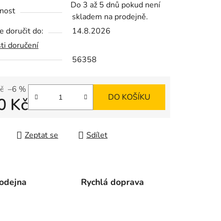
Do 3 až 5 dnů pokud není
nost
skladem na prodejně.
 doručit do:
14.8.2026
ti doručení
56358
ek.
č
–6 %
DO KOŠÍKU
0 Kč
 cena:
Zeptat se
Sdílet
odejna
Rychlá doprava