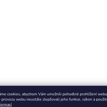
áme cookies, abychom Vám umožnili pohodlné prohlížení webu 
 provozu webu neustále zlepšovali jeho funkce, výkon a použit
formací