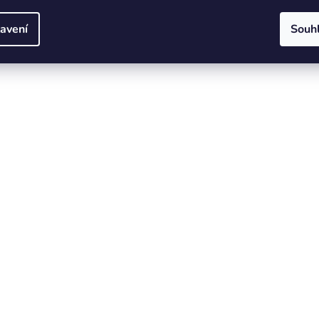
avení
Souh