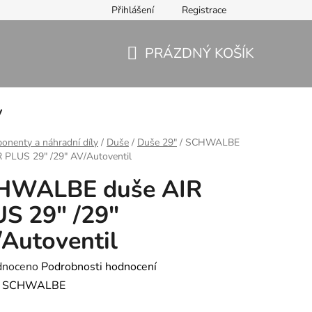
Přihlášení
Registrace
PRÁZDNÝ KOŠÍK
NÁKUPNÍ
KOŠÍK
y
nenty a náhradní díly
/
Duše
/
Duše 29"
/
SCHWALBE
 PLUS 29" /29" AV/Autoventil
HWALBE duše AIR
S 29" /29"
Autoventil
né
dnoceno
Podrobnosti hodnocení
ení
:
SCHWALBE
tu