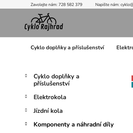
Přejít
Zavolejte nám: 728 582 379
Napište nám: cyklo
na
obsah
Cyklo doplňky a příslušenství
Elektr
P
K
Přeskočit
Cyklo doplňky a
a
kategorie
o
příslušenství
t
s
e
t
Elektrokola
g
r
o
Jízdní kola
a
r
i
n
Komponenty a náhradní díly
e
n