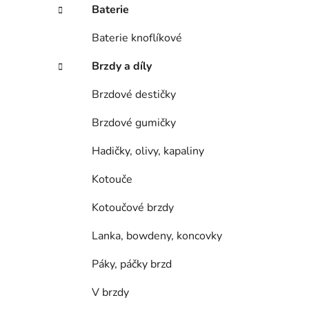
í
Baterie
p
a
Baterie knoflíkové
n
Brzdy a díly
e
l
Brzdové destičky
Brzdové gumičky
Hadičky, olivy, kapaliny
Kotouče
Kotoučové brzdy
Lanka, bowdeny, koncovky
Páky, páčky brzd
V brzdy