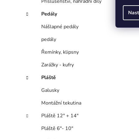
Příslušenství, náhradní díly
Nast
Pedály
Nášlapné pedály
pedály
Řemínky, klipsny
Zarážky - kufry
Pláště
Galusky
Montážní tekutina
Pláště 12" + 14"
Pláště 6"- 10"