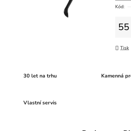
5
Kód:
hvězdič
55
Měrná
Tisk
30 let na trhu
Kamenná pr
Vlastní servis