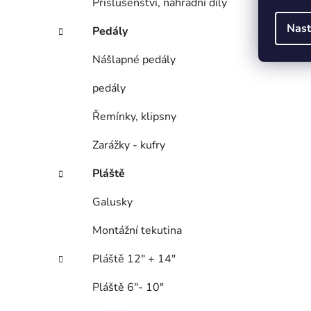
Příslušenství, náhradní díly
Nast
Pedály
Nášlapné pedály
pedály
Řemínky, klipsny
Zarážky - kufry
Pláště
Galusky
Montážní tekutina
Pláště 12" + 14"
Pláště 6"- 10"