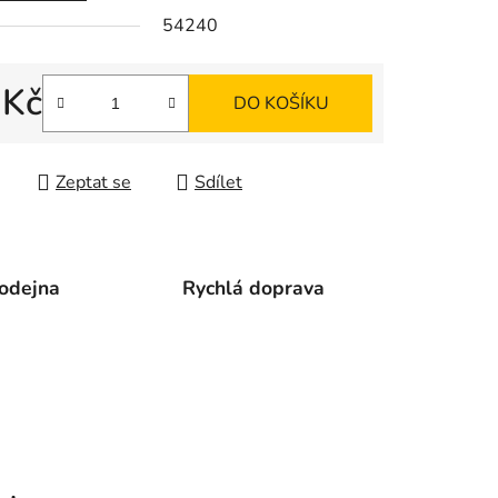
54240
ek.
 Kč
DO KOŠÍKU
 cena:
Zeptat se
Sdílet
odejna
Rychlá doprava