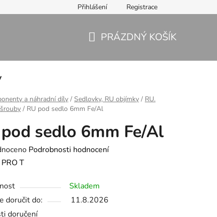
Přihlášení
Registrace
PRÁZDNÝ KOŠÍK
NÁKUPNÍ
KOŠÍK
y
nenty a náhradní díly
/
Sedlovky, RU objímky
/
RU.
 šrouby
/
RU pod sedlo 6mm Fe/Al
pod sedlo 6mm Fe/Al
né
dnoceno
Podrobnosti hodnocení
ení
:
PRO T
tu
nost
Skladem
 doručit do:
11.8.2026
ti doručení