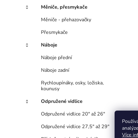
Měniče, přesmykače
Měniče - přehazovačky
Přesmykače
Náboje
Náboje přední
Náboje zadní
Rychloupínáky, osky, ložiska,
kounusy
Odpružené vidlice
Odpružené vidlice 20" až 26"
Použív
Odpružené vidlice 27,5" až 29"
analýze
Více in