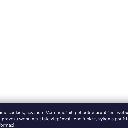
áme cookies, abychom Vám umožnili pohodlné prohlížení webu 
 provozu webu neustále zlepšovali jeho funkce, výkon a použit
formací