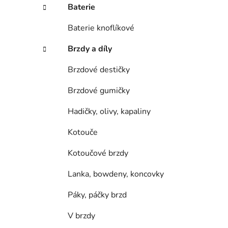
í
Baterie
p
a
Baterie knoflíkové
n
Brzdy a díly
e
l
Brzdové destičky
Brzdové gumičky
Hadičky, olivy, kapaliny
Kotouče
Kotoučové brzdy
Lanka, bowdeny, koncovky
Páky, páčky brzd
V brzdy