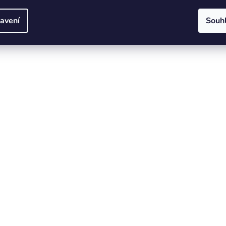
avení
Souh