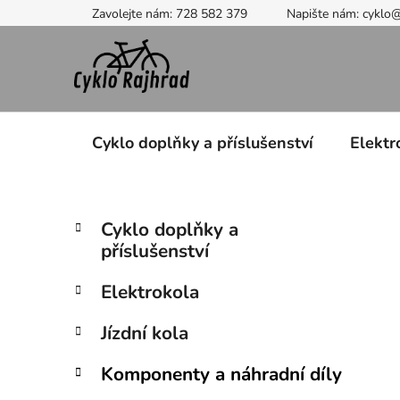
Přejít
Zavolejte nám: 728 582 379
Napište nám: cyklo
na
obsah
Cyklo doplňky a příslušenství
Elektr
P
K
Přeskočit
Cyklo doplňky a
a
kategorie
o
příslušenství
t
s
e
t
Elektrokola
g
r
o
Jízdní kola
a
r
i
n
Komponenty a náhradní díly
e
n