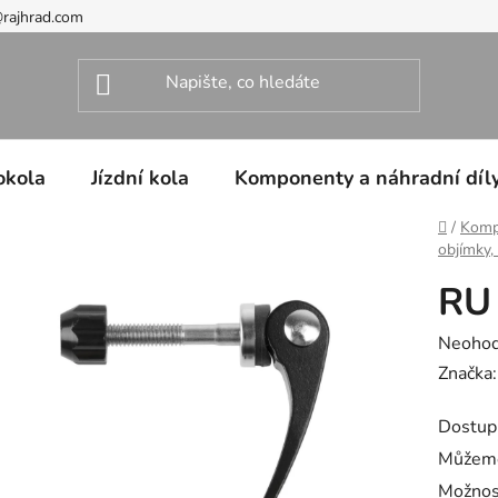
@rajhrad.com
okola
Jízdní kola
Komponenty a náhradní díl
Domů
/
Kompo
objímky,
RU 
Průměr
Neoho
hodnoc
Značka
produk
Dostup
je
Můžeme
0,0
Možnos
z