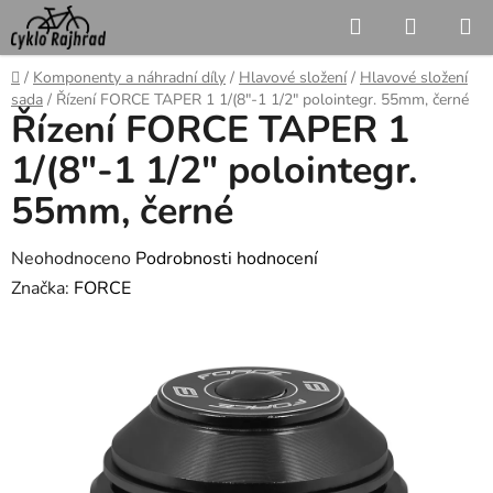
Přejít
Hledat
NÁKUP
na
KOŠÍK
obsah
Domů
/
Komponenty a náhradní díly
/
Hlavové složení
/
Hlavové složení
sada
/
Řízení FORCE TAPER 1 1/(8"-1 1/2" polointegr. 55mm, černé
Řízení FORCE TAPER 1
1/(8"-1 1/2" polointegr.
55mm, černé
Průměrné
Neohodnoceno
Podrobnosti hodnocení
hodnocení
Značka:
FORCE
produktu
je
0,0
z
5
hvězdiček.