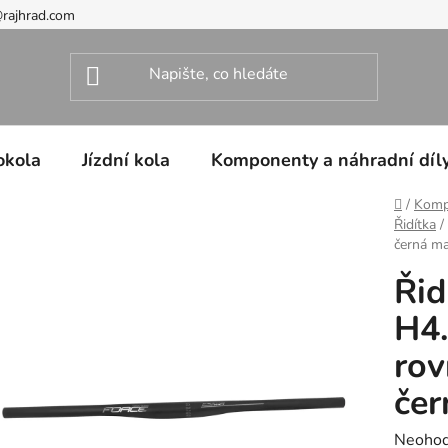
@rajhrad.com
okola
Jízdní kola
Komponenty a náhradní díl
Domů
/
Kompo
Řidítka
/
černá m
Řid
H4
ro
čer
Průměr
Neoho