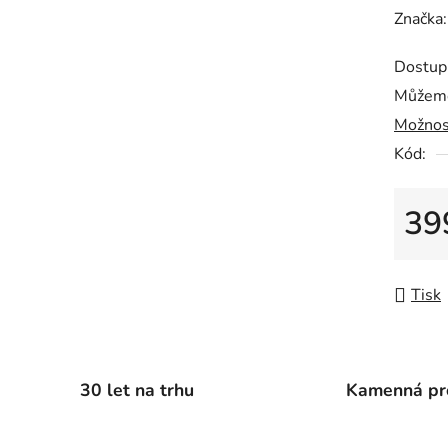
hodnoc
Značka
produk
Dostup
je
Můžeme
0,0
Možnos
z
5
Kód:
hvězdič
39
Měrná
Tisk
30 let na trhu
Kamenná pr