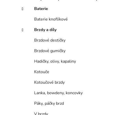
n
í
Baterie
p
a
Baterie knoflíkové
n
Brzdy a díly
e
l
Brzdové destičky
Brzdové gumičky
Hadičky, olivy, kapaliny
Kotouče
Kotoučové brzdy
Lanka, bowdeny, koncovky
Páky, páčky brzd
V brzdy