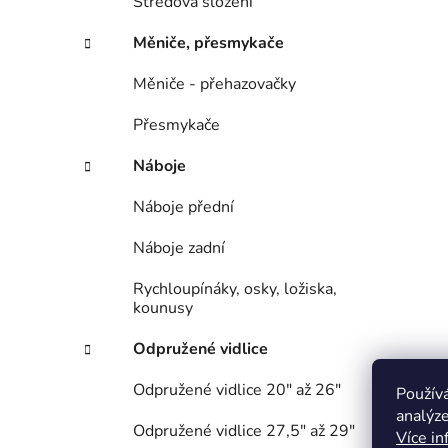
Středová složení
Měniče, přesmykače
Měniče - přehazovačky
Přesmykače
Náboje
Náboje přední
Náboje zadní
Rychloupínáky, osky, ložiska,
kounusy
Odpružené vidlice
Odpružené vidlice 20" až 26"
Použív
analýze
Odpružené vidlice 27,5" až 29"
Více in