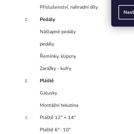
Příslušenství, náhradní díly
Nast
Pedály
Nášlapné pedály
pedály
Řemínky, klipsny
Zarážky - kufry
Pláště
Galusky
Montážní tekutina
Pláště 12" + 14"
Pláště 6"- 10"