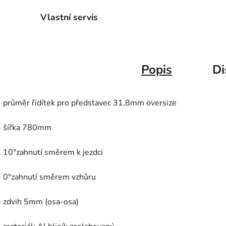
Vlastní servis
Popis
Di
- průměr řidítek pro představec 31,8mm oversize
- šířka 780mm
- 10°zahnutí směrem k jezdci
- 0°zahnutí směrem vzhůru
- zdvih 5mm (osa-osa)