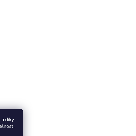
a díky
elnost.