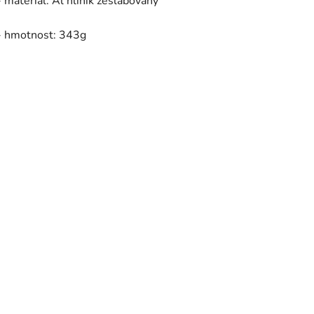
- materiál: Al hliník zeslabovaný
- hmotnost: 343g