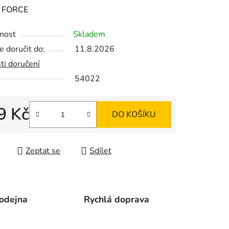
ení
:
FORCE
tu
nost
Skladem
 doručit do:
11.8.2026
ti doručení
54022
ek.
9 Kč
DO KOŠÍKU
 cena:
Zeptat se
Sdílet
odejna
Rychlá doprava