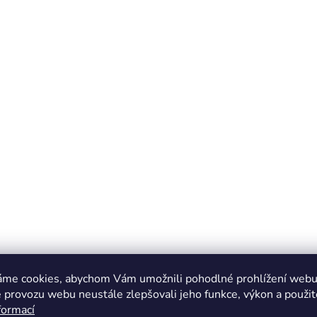
áme cookies, abychom Vám umožnili pohodlné prohlížení webu 
 provozu webu neustále zlepšovali jeho funkce, výkon a použit
formací