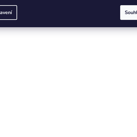
avení
Souh