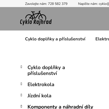
Přejít
Zavolejte nám: 728 582 379
Napište nám: cyklo
na
obsah
Cyklo doplňky a příslušenství
Elektr
P
K
Přeskočit
Cyklo doplňky a
a
kategorie
o
příslušenství
t
s
e
t
Elektrokola
g
r
o
Jízdní kola
a
r
i
n
Komponenty a náhradní díly
e