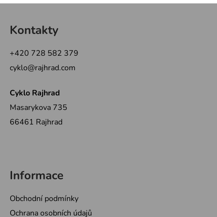
Z
á
Kontakty
p
a
+420 728 582 379
t
cyklo@rajhrad.com
í
Cyklo Rajhrad
Masarykova 735
66461 Rajhrad
Informace
Obchodní podmínky
Ochrana osobních údajů