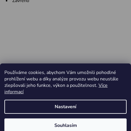
Zavřeno
Používáme cookies, abychom Vám umožnili pohodlné
prohlížení webu a díky analýze provozu webu neustále
zlepšovali jeho funkce, výkon a použitelnost.
Více
informací
Nastavení
Vytvořil Shoptet
Souhlasím
Copyright 2026
Jiří Minařík - Cyklo Rajhrad
. Všechna
Od pátku 3.4. do pondělí 6.4.2026 ZAVŘENO