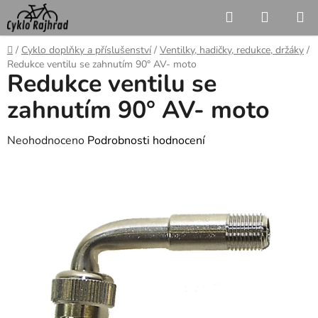
Přejít
Hledat
NÁKUP
na
KOŠÍK
obsah
Domů
/
Cyklo doplňky a příslušenství
/
Ventilky, hadičky, redukce, držáky
/
Redukce ventilu se zahnutím 90° AV- moto
Redukce ventilu se
zahnutím 90° AV- moto
Průměrné
Neohodnoceno
Podrobnosti hodnocení
hodnocení
produktu
je
0,0
z
5
hvězdiček.