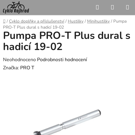
Přejít
Hledat
NÁKUP
na
KOŠÍK
obsah
Domů
/
Cyklo doplňky a příslušenství
/
Hustilky
/
Minihustilky
/
Pumpa
PRO-T Plus dural s hadicí 19-02
Pumpa PRO-T Plus dural s
hadicí 19-02
Průměrné
Neohodnoceno
Podrobnosti hodnocení
hodnocení
Značka:
PRO T
produktu
je
0,0
z
5
hvězdiček.