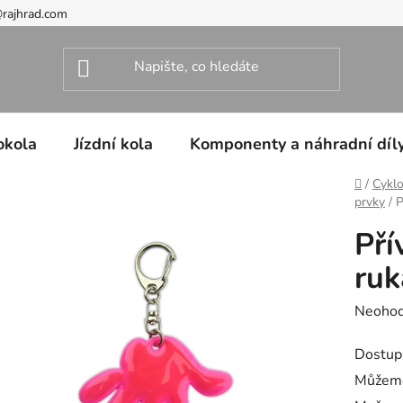
@rajhrad.com
okola
Jízdní kola
Komponenty a náhradní díl
Domů
/
Cyklo
prvky
/
P
Pří
ruk
Průměr
Neoho
hodnoc
Dostup
produk
Můžeme
je