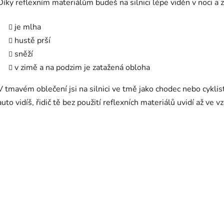
Díky reflexním materiálům budeš na silnici lépe viděn v noci a za
je mlha
hustě prší
sněží
v zimě a na podzim je zatažená obloha
V tmavém oblečení jsi na silnici ve tmě jako chodec nebo cyklist
auto vidíš, řidič tě bez použití reflexních materiálů uvidí až ve 