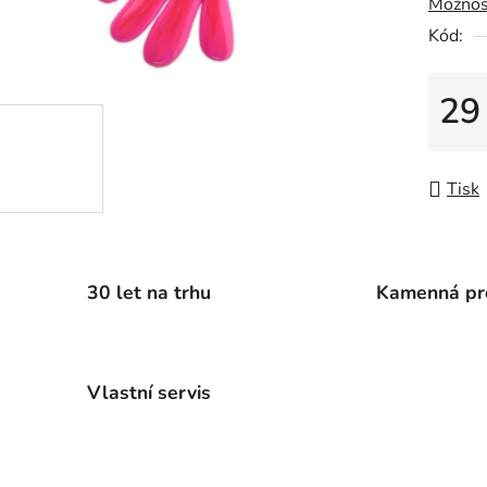
Možnos
0,0
z
Kód:
5
hvězdič
29
Měrná
Tisk
30 let na trhu
Kamenná pr
Vlastní servis