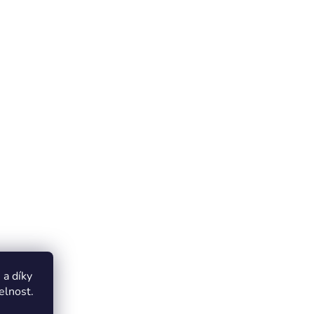
a díky
elnost.