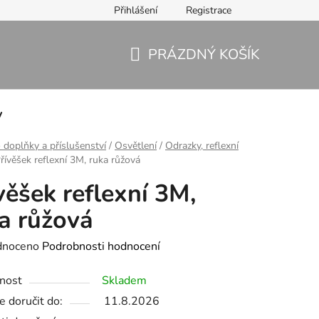
Přihlášení
Registrace
PRÁZDNÝ KOŠÍK
NÁKUPNÍ
KOŠÍK
y
 doplňky a příslušenství
/
Osvětlení
/
Odrazky, reflexní
řívěšek reflexní 3M, ruka růžová
věšek reflexní 3M,
a růžová
né
dnoceno
Podrobnosti hodnocení
ení
nost
Skladem
tu
 doručit do:
11.8.2026