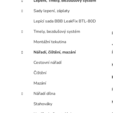
Lepení, Tmely, Bezdušový systém
Sady lepení, záplaty
Lepící sada BBB LeakFix BTL-80D
Tmely, bezdušový systém
Montážní tekutina
Nářadí, čištění, mazání
Cestovní nářadí
Čištění
Mazání
Nářadí dílna
Stahováky