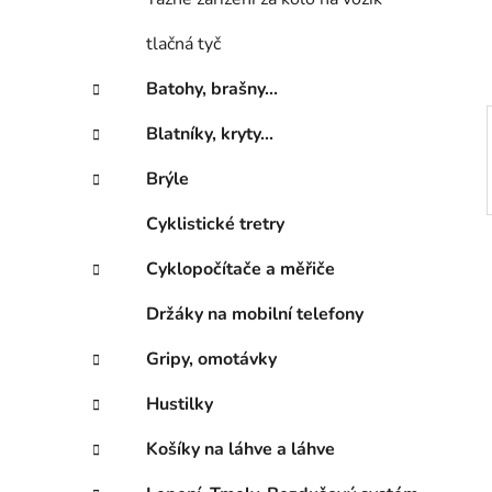
í
p
tlačná tyč
a
n
Batohy, brašny...
e
Blatníky, kryty...
l
Brýle
Cyklistické tretry
Cyklopočítače a měřiče
Držáky na mobilní telefony
Gripy, omotávky
Hustilky
Košíky na láhve a láhve