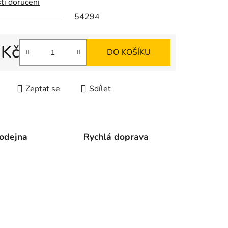
ti doručení
54294
ek.
 Kč
DO KOŠÍKU
 cena:
Zeptat se
Sdílet
odejna
Rychlá doprava