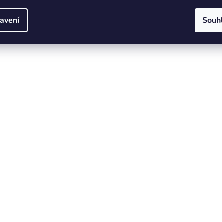
avení
Souh