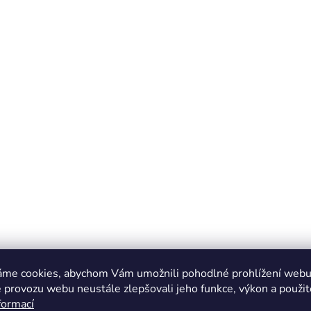
áme cookies, abychom Vám umožnili pohodlné prohlížení webu 
 provozu webu neustále zlepšovali jeho funkce, výkon a použit
formací