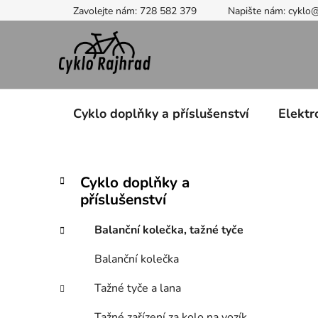
Přejít
Zavolejte nám: 728 582 379
Napište nám: cyklo
na
obsah
Cyklo doplňky a příslušenství
Elektr
P
K
Přeskočit
Cyklo doplňky a
a
kategorie
o
příslušenství
t
s
e
t
Balanční kolečka, tažné tyče
g
r
o
Balanční kolečka
a
r
i
n
Tažné tyče a lana
e
n
Tažné zařízení za kolo na vozík