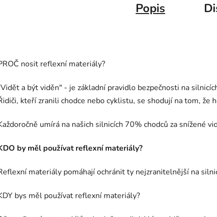
Popis
Di
PROČ nosit reflexní materiály?
"Vidět a být viděn" - je základní pravidlo bezpečnosti na silnicíc
Řidiči, kteří zranili chodce nebo cyklistu, se shodují na tom, že 
Každoročně umírá na našich silnicích 70% chodců za snížené vid
KDO by měl používat reflexní materiály?
Reflexní materiály pomáhají ochránit ty nejzranitelnější na siln
KDY bys měl používat reflexní materiály?