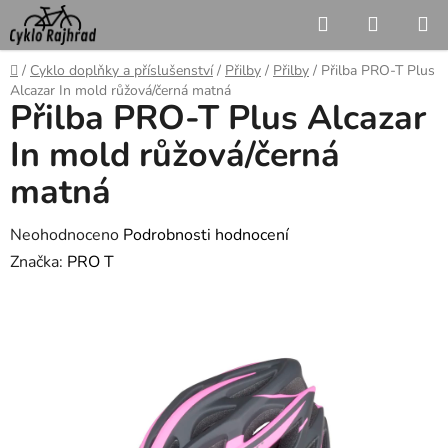
Přejít
Hledat
NÁKUP
na
KOŠÍK
obsah
Domů
/
Cyklo doplňky a příslušenství
/
Přilby
/
Přilby
/
Přilba PRO-T Plus
Alcazar In mold růžová/černá matná
Přilba PRO-T Plus Alcazar
In mold růžová/černá
matná
Průměrné
Neohodnoceno
Podrobnosti hodnocení
hodnocení
Značka:
PRO T
produktu
je
0,0
z
5
hvězdiček.