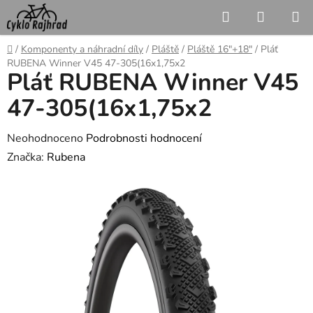
Přejít
Hledat
NÁKUP
na
KOŠÍK
obsah
Domů
/
Komponenty a náhradní díly
/
Pláště
/
Pláště 16"+18"
/
Pláť
RUBENA Winner V45 47-305(16x1,75x2
Pláť RUBENA Winner V45
47-305(16x1,75x2
Průměrné
Neohodnoceno
Podrobnosti hodnocení
hodnocení
Značka:
Rubena
produktu
je
0,0
z
5
hvězdiček.