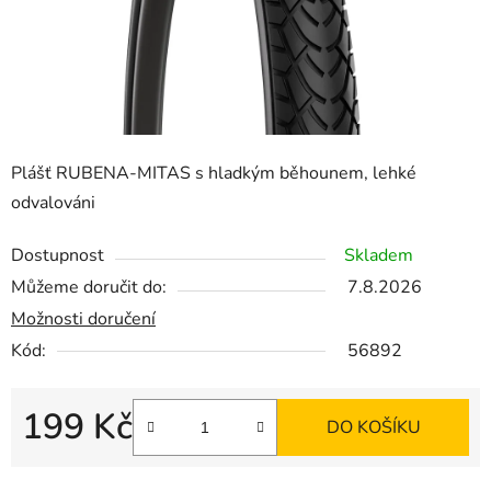
Plášť RUBENA-MITAS s hladkým běhounem, lehké
odvalováni
Dostupnost
Skladem
Můžeme doručit do:
7.8.2026
Možnosti doručení
Kód:
56892
199 Kč
DO KOŠÍKU
Měrná cena: