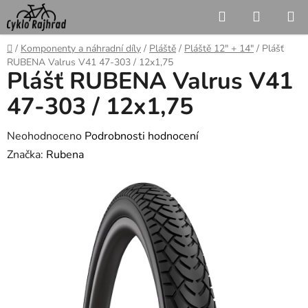
Přejít
Hledat
NÁKUP
na
KOŠÍK
obsah
Domů
/
Komponenty a náhradní díly
/
Pláště
/
Pláště 12" + 14"
/
Plášť
RUBENA Valrus V41 47-303 / 12x1,75
Plášť RUBENA Valrus V41
47-303 / 12x1,75
Průměrné
Neohodnoceno
Podrobnosti hodnocení
hodnocení
Značka:
Rubena
produktu
je
0,0
z
5
hvězdiček.