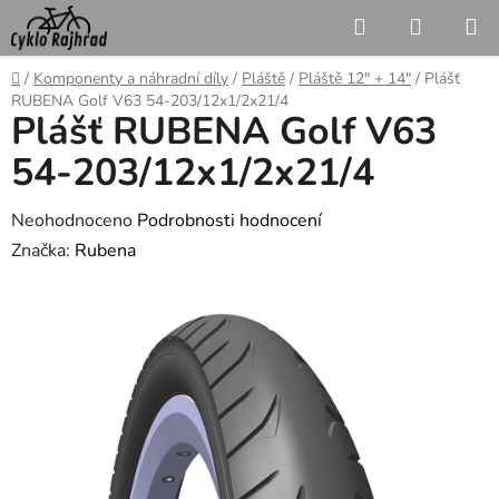
Přejít
Hledat
NÁKUP
na
KOŠÍK
obsah
Domů
/
Komponenty a náhradní díly
/
Pláště
/
Pláště 12" + 14"
/
Plášť
RUBENA Golf V63 54-203/12x1/2x21/4
Plášť RUBENA Golf V63
54-203/12x1/2x21/4
Průměrné
Neohodnoceno
Podrobnosti hodnocení
hodnocení
Značka:
Rubena
produktu
je
0,0
z
5
hvězdiček.